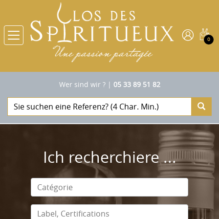
0
Wer sind wir ?
|
05 33 89 51 82
Ich recherchiere ...