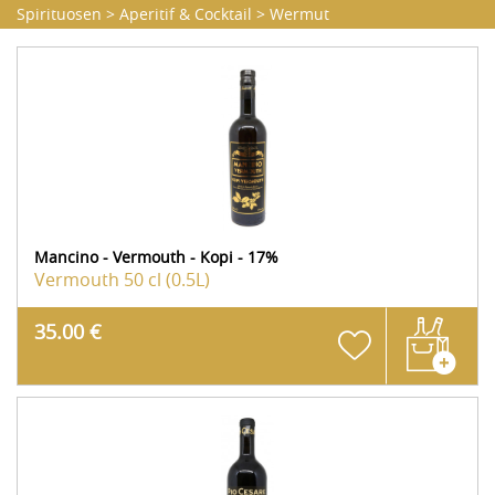
Spirituosen
>
Aperitif & Cocktail
>
Wermut
Mancino - Vermouth - Kopi - 17%
Vermouth
50 cl (0.5L)
35.00 €