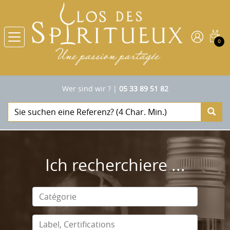
0
Wer sind wir ?
|
05 33 89 51 82
Ich recherchiere ...