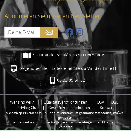
Abonnieren Sie unseren Newsletter
93 Quai de Bacalán 33300 Bordeaux
Gegenüber der Haltestelle Cité du Vin der Linie B
05 33 89 51 82
Wer sind wir ?
|
Qualitätsverpflichtungen
|
CGV
CGU
|
Privileg Club
|
Geschätzte Lieferkosten
|
Kontakt
® closdespiritueux.com | Alkoholmissbrauch ist gesundheitsschädlich; maßvoll
genießen.
Der Verkauf alkoholischer Getränke an Minderjährige unter 18 Jahren ist
verboten