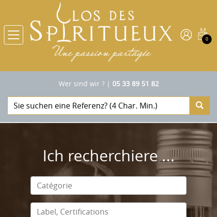
0
Wer sind wir ?
|
05 33 89 51 82
Ich recherchiere ...