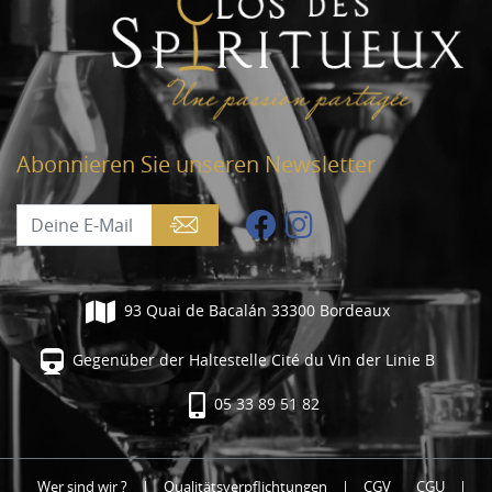
Abonnieren Sie unseren Newsletter
93 Quai de Bacalán 33300 Bordeaux
Gegenüber der Haltestelle Cité du Vin der Linie B
05 33 89 51 82
Wer sind wir ?
|
Qualitätsverpflichtungen
|
CGV
CGU
|