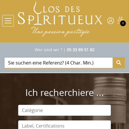
0
Wer sind wir ?
|
05 33 89 51 82
Ich recherchiere ...