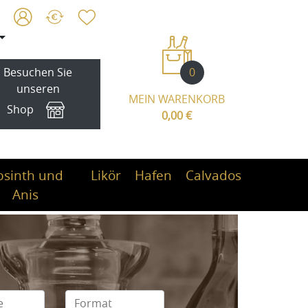
0
Besuchen Sie
unseren
MEIN WARENKORB
Shop
0,00 €
bsinth und
Likör
Hafen
Calvados
Anis