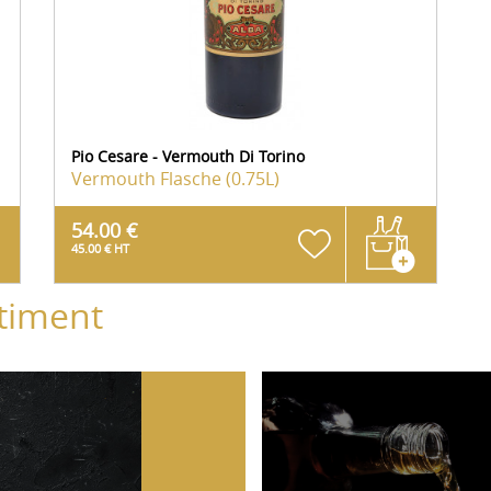
Pio Cesare - Vermouth Di Torino
Vermouth
Flasche (0.75L)
54.00 €
45.00 € HT
timent