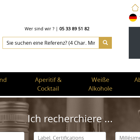
Wer sind wir ?
|
05 33 89 51 82
und
Aperitif &
Weiße
A
Cocktail
Alkohole
Ich recherchiere ...