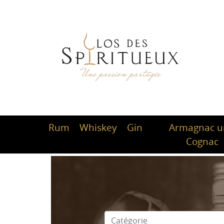
Rum
Whiskey
Gin
Armagnac 
Cognac