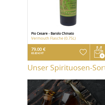
Pio Cesare - Barolo Chinato
Vermouth
Flasche (0.75L)
79.00 €
65.83 € HT
Unser Spirituosen-Sor