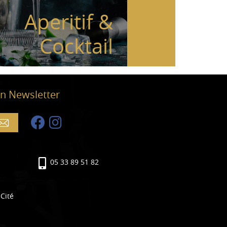
Aperitif &
Cocktail
n Newsletter
05 33 89 51 82
Cité