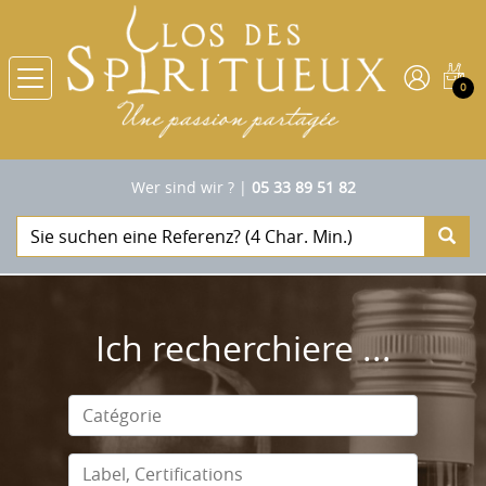
0
Wer sind wir ?
|
05 33 89 51 82
Ich recherchiere ...