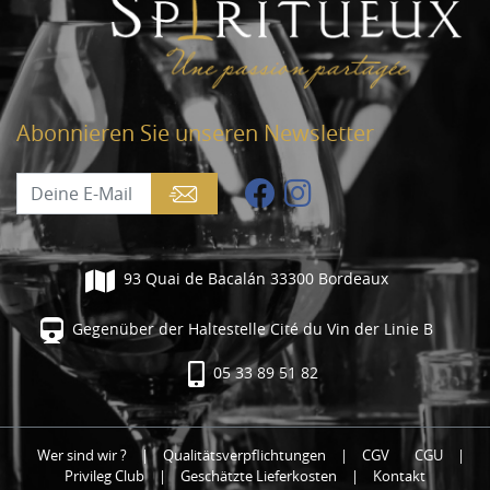
Abonnieren Sie unseren Newsletter
93 Quai de Bacalán 33300 Bordeaux
Gegenüber der Haltestelle Cité du Vin der Linie B
05 33 89 51 82
Wer sind wir ?
|
Qualitätsverpflichtungen
|
CGV
CGU
|
Privileg Club
|
Geschätzte Lieferkosten
|
Kontakt