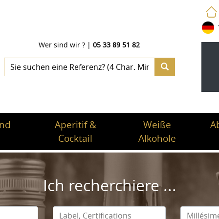
Wer sind wir ?
|
05 33 89 51 82
und
Aperitif &
Weiße
A
Cocktail
Alkohole
Ich recherchiere ...