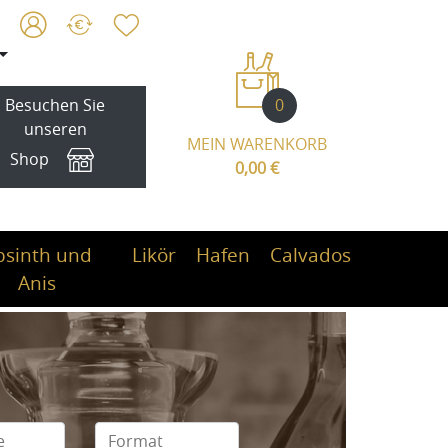
0
Besuchen Sie
unseren
MEIN WARENKORB
Shop
0,00 €
bsinth und
Likör
Hafen
Calvados
Anis