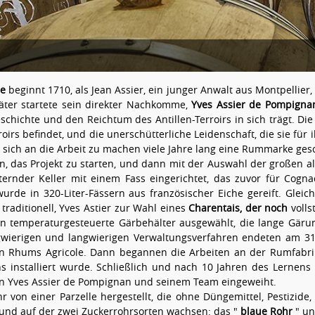
ue
beginnt 1710, als Jean Assier, ein junger Anwalt aus Montpellier
päter startete sein direkter Nachkomme,
Yves Assier de Pompigna
schichte und den Reichtum des Antillen-Terroirs in sich trägt. Di
irs befindet, und die unerschütterliche Leidenschaft, die sie für 
 sich an die Arbeit zu machen viele Jahre lang eine Rummarke ges
n, das Projekt zu starten, und dann mit der Auswahl der großen
lternder Keller mit einem Fass eingerichtet, das zuvor für Cogn
urde in 320-Liter-Fässern aus französischer Eiche gereift. Gleic
 traditionell, Yves Astier zur Wahl eines
Charentais, der noch
volls
n temperaturgesteuerte Gärbehälter ausgewählt, die lange Gär
angwierigen und langwierigen Verwaltungsverfahren endeten am 
on Rhums Agricole. Dann begannen die Arbeiten an der Rumfabri
 installiert wurde. Schließlich und nach 10 Jahren des Lernens
n Yves Assier de Pompignan und seinem Team eingeweiht.
 von einer Parzelle hergestellt, die ohne Düngemittel, Pestizid
nd auf der zwei Zuckerrohrsorten wachsen: das "
blaue Rohr
" un