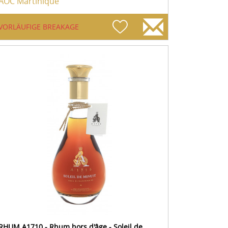
AOC Martinique
VORLÄUFIGE BREAKAGE
RHUM A1710 - Rhum hors d'âge - Soleil de