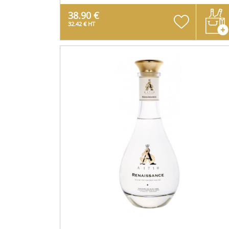
38.90 €
32.42 € HT