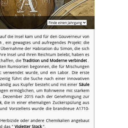
, auf die Insel kam und für den Gouverneur von
n
, ein gewagtes und aufregendes Projekt: die
e Übernahme der Habitation du Simon, die sich
ihre Insel und ihren Reichtum belebt, haben es
chaffen, die
Tradition und Moderne verbindet
.
 alten Rumsorten begonnen, die für Mischungen
ac verwendet wurde, und ein Labor. Die erste
hzeitig führt die Suche nach einer innovativen
tändig aus Kupfer besteht und mit einer
Säule
ungen ermöglichen, um Rohrweine mit starkem
31. Dezember 2015 nach der Genehmigung zur
k, die in einer ehemaligen Zuckerspülung aus
 und Vorstellens wurde die brandneue A1710-
e, Herbizide oder andere Chemikalien angebaut
d das "
Violetter Stock
".