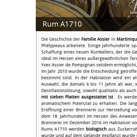
Rum A1710
Die Geschichte der
Familie Assier
in
Martiniq
Phélypeaux arbeitete. Einige Jahrhunderte s
Schaffung eines neuen Rumkellers, der die Ge
ideal im Herzen eines außergewöhnlichen Terro
Yves Assier de Pompignan seitdem ermöglicht,
Im Jahr 2010 wurde die Entscheidung getroffe
bestimmt sind. In der Habitation wird ein a
Auswahl, die damals 6 bis 11 Jahre alt war, w
Destillationslösung, sowohl qualitativ als auch
mit sieben Platten ausgestattet ist
. Es werde
aromatischem Potenzial zu erhalten. Die l
Eröffnung einer Brennerei zur Herstellung v
dem 18. Jahrhundert im Herzen des Anwesens
Brennerei im Dezember 2016 im Habitation vo
Rums A1710 werden
biologisch
aus Zuckerrohr
wurde und auf dem Gelände gepflanzt wurde u