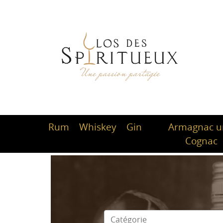
Rum
Whiskey
Gin
Armagnac 
Cognac