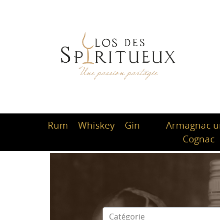
Rum
Whiskey
Gin
Armagnac 
Cognac