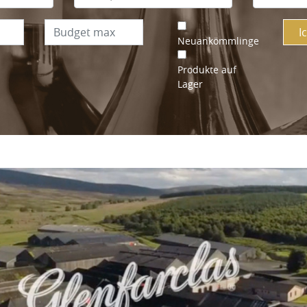
I
Neuankömmlinge
Produkte auf
Lager