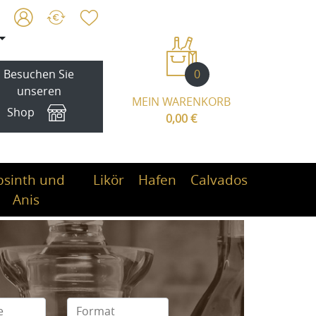
0
Besuchen Sie
unseren
MEIN WARENKORB
Shop
0,00 €
bsinth und
Likör
Hafen
Calvados
Anis