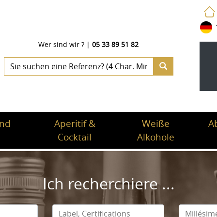
Wer sind wir ?
|
05 33 89 51 82
und
Aperitif &
Weiße
A
Cocktail
Alkohole
Ich recherchiere ...