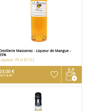
Distillerie Massenez - Liqueur de Mangue -
25%
Liqueur
70 cl (0.7L)
23.00 €
19.17 € HT