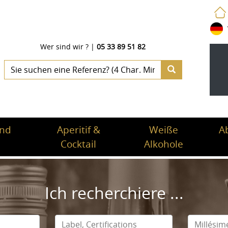
Wer sind wir ?
|
05 33 89 51 82
und
Aperitif &
Weiße
A
Cocktail
Alkohole
Ich recherchiere ...