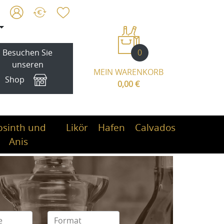
0
Besuchen Sie
unseren
MEIN WARENKORB
Shop
0,00 €
bsinth und
Likör
Hafen
Calvados
Anis