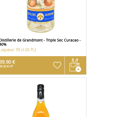
Distillerie de Grandmont - Triple Sec Curacao -
40%
Liqueur
70 cl (0.7L)
39.90 €
33.25 € HT