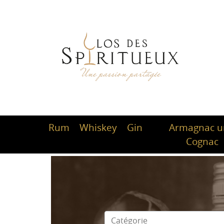
Rum
Whiskey
Gin
Armagnac 
Cognac