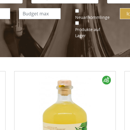
I
Neuankömmlinge
Produkte auf
Lager