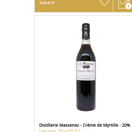
20.83 € HT
Distillerie Massenez - Crème de Myrtille - 20%
Liqueur
70 cl (0.7L)