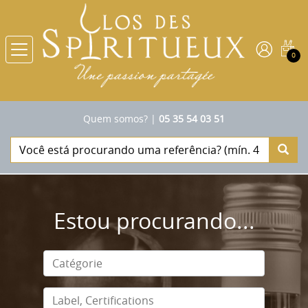
0
Quem somos?
|
05 35 54 03 51
Estou procurando...