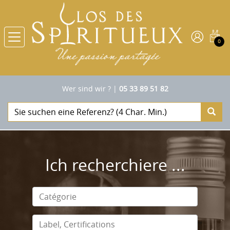
0
Wer sind wir ?
|
05 33 89 51 82
Ich recherchiere ...