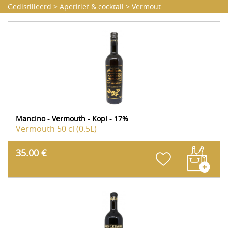
Gedistilleerd
>
Aperitief & cocktail
>
Vermout
Mancino - Vermouth - Kopi - 17%
Vermouth
50 cl (0.5L)
35.00 €