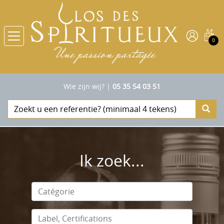
0
Wie zijn wij?
|
05 35 54 03 51
Ik zoek...