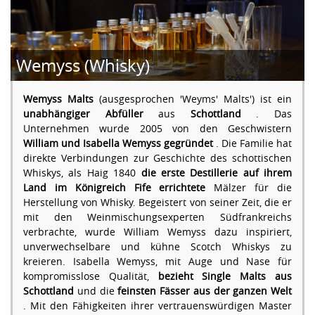
Wemyss (Whisky)
Wemyss Malts
(ausgesprochen 'Weyms' Malts') ist ein
unabhängiger Abfüller
aus
Schottland
. Das
Unternehmen wurde 2005 von den Geschwistern
William und Isabella Wemyss gegründet
. Die Familie hat
direkte Verbindungen zur Geschichte des schottischen
Whiskys, als Haig 1840
die erste Destillerie auf ihrem
Land im Königreich Fife errichtete
Mälzer für die
Herstellung von Whisky. Begeistert von seiner Zeit, die er
mit den Weinmischungsexperten Südfrankreichs
verbrachte, wurde William Wemyss dazu inspiriert,
unverwechselbare und kühne Scotch Whiskys zu
kreieren. Isabella Wemyss, mit Auge und Nase für
kompromisslose Qualität,
bezieht Single Malts aus
Schottland
und die
feinsten Fässer aus der ganzen Welt
. Mit den Fähigkeiten ihrer vertrauenswürdigen Master