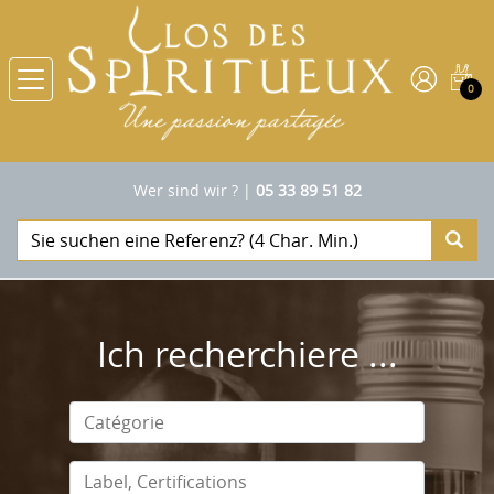
0
Wer sind wir ?
|
05 33 89 51 82
Ich recherchiere ...