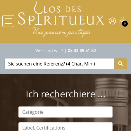
0
Wer sind wir ?
|
05 33 89 51 82
Ich recherchiere ...