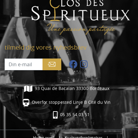
tilmeld dig vores nyhedsbrev
93 Quai de Bacalan 33300 Bordeaux
Overfor stoppested Linje B Cité du Vin
05 35 54 03 51
Hvem er vi?
|
Kvalitetsforpligtelser
|