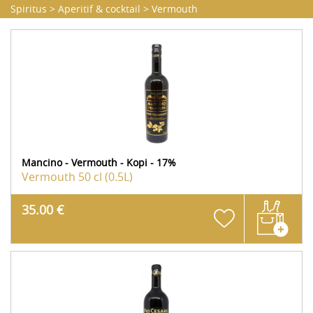
Spiritus
>
Aperitif & cocktail
>
Vermouth
Mancino - Vermouth - Kopi - 17%
Vermouth
50 cl (0.5L)
35.00 €