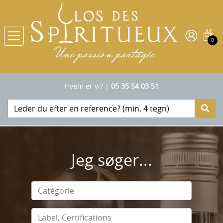
0
Hvem er vi?
|
05 35 54 03 51
Jeg søger...