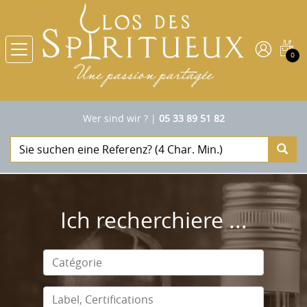
0
Wer sind wir ?
|
05 33 89 51 82
Ich recherchiere ...