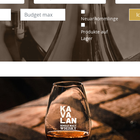
I
Neuankömmlinge
Produkte auf
Lager