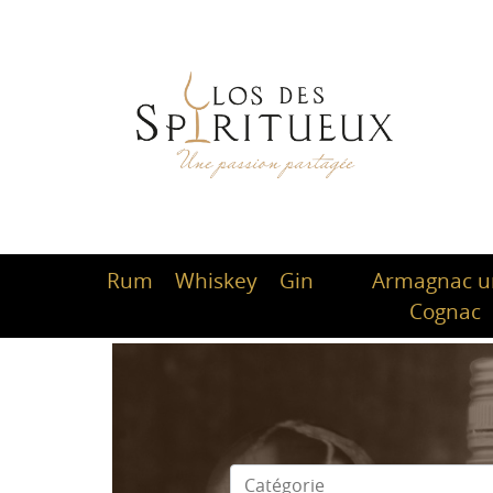
Rum
Whiskey
Gin
Armagnac 
Cognac