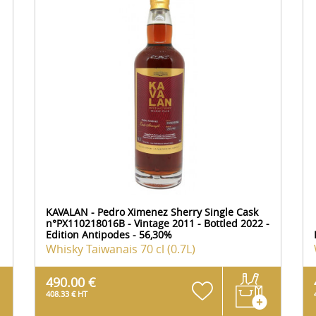
KAVALAN - Pedro Ximenez Sherry Single Cask
n°PX110218016B - Vintage 2011 - Bottled 2022 -
Edition Antipodes - 56,30%
Whisky Taiwanais
70 cl (0.7L)
490.00 €
408.33 € HT