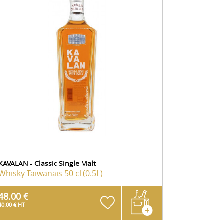
KAVALAN - Classic Single Malt
Whisky Taiwanais
50 cl (0.5L)
48.00 €
40.00 € HT