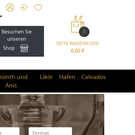
0
Besuchen Sie
unseren
MEIN WARENKORB
Shop
0,00 €
bsinth und
Likör
Hafen
Calvados
Anis