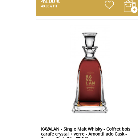
49.00 €
40.83 € HT
KAVALAN - Single Malt Whisky - Coffret bois
carafe crystal + verre - Amontillado Cask -