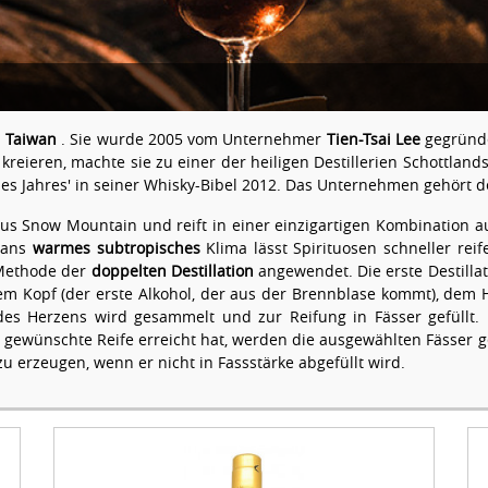
,
Taiwan
. Sie wurde 2005 vom Unternehmer
Tien-Tsai Lee
gegründe
kreieren, machte sie zu einer der heiligen Destillerien Schottlan
 des Jahres' in seiner Whisky-Bibel 2012. Das Unternehmen gehört 
us Snow Mountain und reift in einer einzigartigen Kombination aus
iwans
warmes
subtropisches
Klima lässt Spirituosen schneller rei
e Methode der
doppelten Destillation
angewendet. Die erste Destilla
dem Kopf (der erste Alkohol, der aus der Brennblase kommt), dem 
des Herzens wird gesammelt und zur Reifung in Fässer gefüllt.
ewünschte Reife erreicht hat, werden die ausgewählten Fässer g
 erzeugen, wenn er nicht in Fassstärke abgefüllt wird.