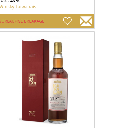
Oak - 46 %
Whisky Taiwanais
VORLÄUFIGE BREAKAGE