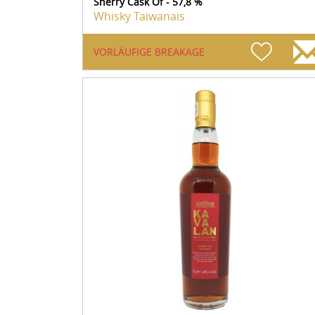
Sherry Cask Of - 57,8 %
Whisky Taiwanais
VORLÄUFIGE BREAKAGE