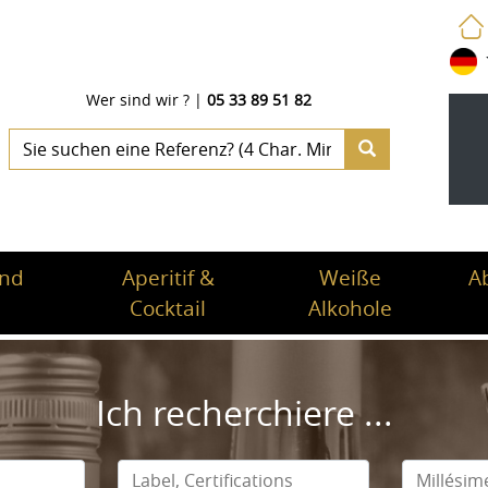
Wer sind wir ?
|
05 33 89 51 82
und
Aperitif &
Weiße
A
Cocktail
Alkohole
Ich recherchiere ...