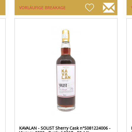
VORLÄUFIGE BREAKAGE
KAVALAN - SOLIST Sherry Cask n°S081224006 -