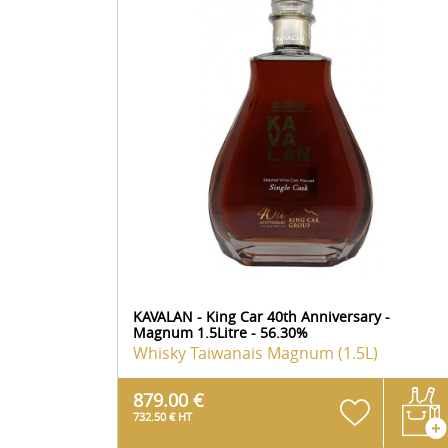
KAVALAN - King Car 40th Anniversary -
Magnum 1.5Litre - 56.30%
Whisky Taiwanais
Magnum (1.5L)
879.00 €
732.50 € HT