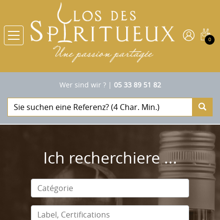
0
Wer sind wir ?
|
05 33 89 51 82
Ich recherchiere ...