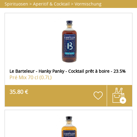
Spirituosen
>
Aperitif & Cocktail
>
Vormischung
Le Barteleur - Hanky Panky - Cocktail prêt à boire - 23.5%
Pré Mix
70 cl (0.7L)
35.80 €