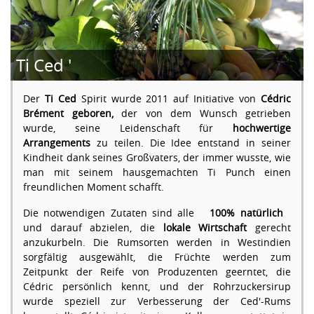
Ti Ced '
Der
Ti Ced
Spirit wurde 2011 auf Initiative von
Cédric
Brément geboren,
der von dem Wunsch getrieben
wurde, seine Leidenschaft für
hochwertige
Arrangements
zu teilen. Die Idee entstand in seiner
Kindheit dank seines Großvaters, der immer wusste, wie
man mit seinem hausgemachten Ti Punch einen
freundlichen Moment schafft.
Die notwendigen Zutaten sind alle
100% natürlich
und darauf abzielen, die
lokale Wirtschaft
gerecht
anzukurbeln. Die Rumsorten werden in Westindien
sorgfältig ausgewählt, die Früchte werden zum
Zeitpunkt der Reife von Produzenten geerntet, die
Cédric persönlich kennt, und der Rohrzuckersirup
wurde speziell zur Verbesserung der Ced'-Rums