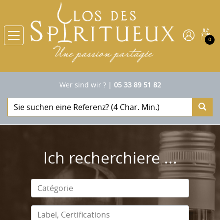
0
Wer sind wir ?
|
05 33 89 51 82
Ich recherchiere ...