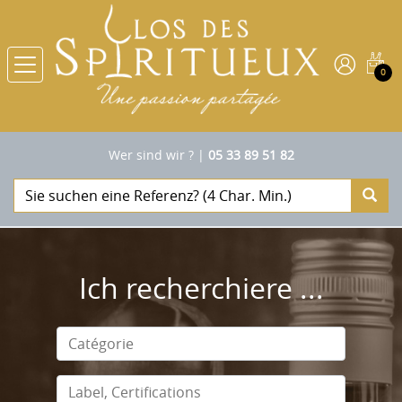
0
Wer sind wir ?
|
05 33 89 51 82
Ich recherchiere ...