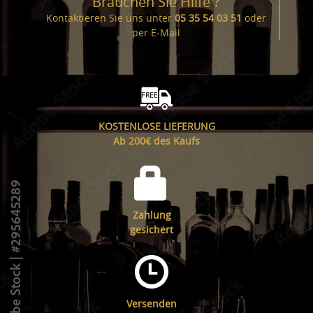
Brauchen Sie Hilfe ?
Kontaktieren Sie uns unter
05 35 54 03 51
oder
per
E-Mail
KOSTENLOSE LIEFERUNG
Ab 200€ des Kaufs
Zahlung
gesichert
Versenden