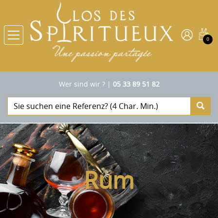
0
Wer sind wir ?
|
05 33 89 51 82
Rum