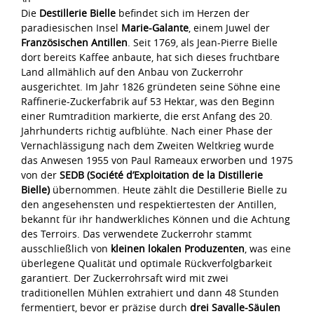
Die
Destillerie Bielle
befindet sich im Herzen der
paradiesischen Insel
Marie-Galante
, einem Juwel der
Französischen Antillen
. Seit 1769, als Jean-Pierre Bielle
dort bereits Kaffee anbaute, hat sich dieses fruchtbare
Land allmählich auf den Anbau von Zuckerrohr
ausgerichtet. Im Jahr 1826 gründeten seine Söhne eine
Raffinerie-Zuckerfabrik auf 53 Hektar, was den Beginn
einer Rumtradition markierte, die erst Anfang des 20.
Jahrhunderts richtig aufblühte. Nach einer Phase der
Vernachlässigung nach dem Zweiten Weltkrieg wurde
das Anwesen 1955 von Paul Rameaux erworben und 1975
von der
SEDB (Société d’Exploitation de la Distillerie
Bielle)
übernommen. Heute zählt die Destillerie Bielle zu
den angesehensten und respektiertesten der Antillen,
bekannt für ihr handwerkliches Können und die Achtung
des Terroirs. Das verwendete Zuckerrohr stammt
ausschließlich von
kleinen lokalen Produzenten
, was eine
überlegene Qualität und optimale Rückverfolgbarkeit
garantiert. Der Zuckerrohrsaft wird mit zwei
traditionellen Mühlen extrahiert und dann 48 Stunden
fermentiert, bevor er präzise durch
drei Savalle-Säulen