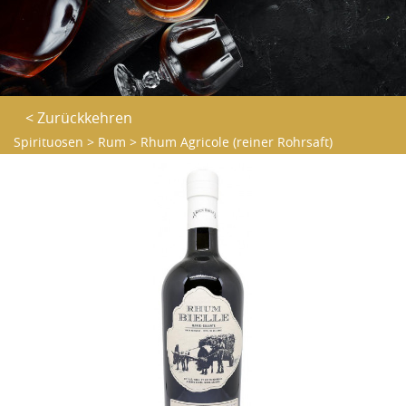
< Zurückkehren
Spirituosen
>
Rum
>
Rhum Agricole (reiner Rohrsaft)