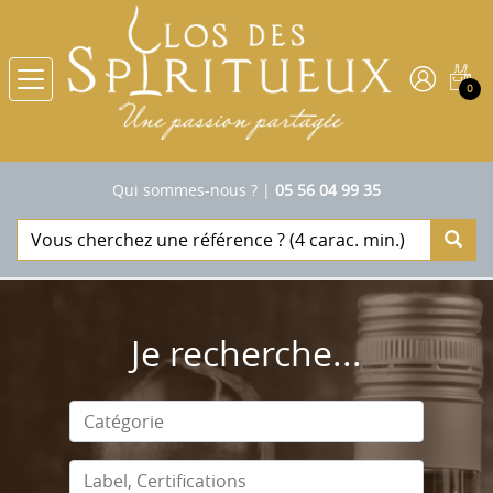
0
Qui sommes-nous ?
|
05 56 04 99 35
Je recherche...