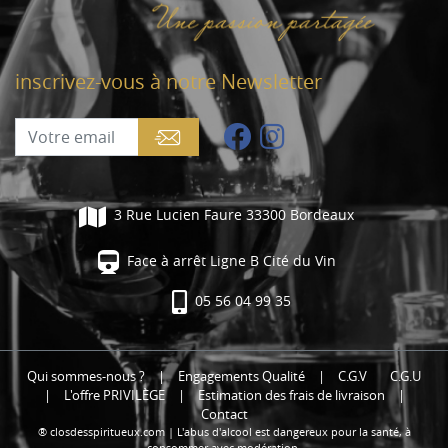
inscrivez-vous à notre Newsletter
3 Rue Lucien Faure 33300 Bordeaux
Face à arrêt Ligne B Cité du Vin
05 56 04 99 35
Qui sommes-nous ?
|
Engagements Qualité
|
C.G.V
C.G.U
|
L'offre PRIVILÈGE
|
Estimation des frais de livraison
|
Contact
® closdesspiritueux.com | L'abus d'alcool est dangereux pour la santé, à
consommer avec modération.