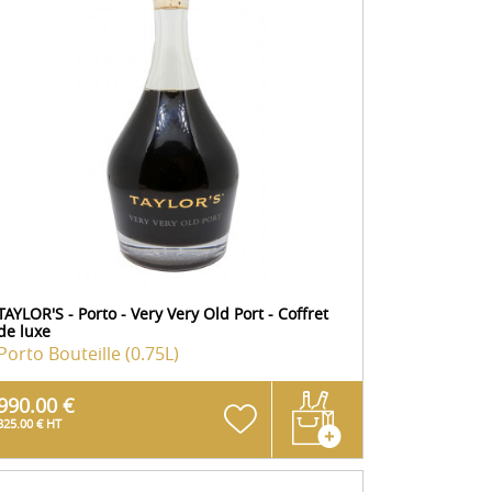
TAYLOR'S - Porto - Very Very Old Port - Coffret
de luxe
Porto
Bouteille (0.75L)
990.00 €
825.00 € HT