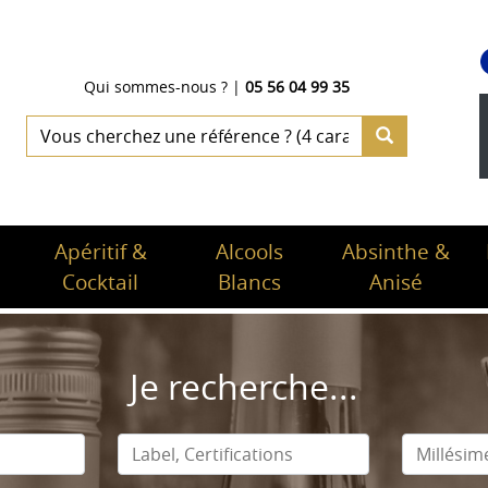
Qui sommes-nous ?
|
05 56 04 99 35
Apéritif &
Alcools
Absinthe &
Cocktail
Blancs
Anisé
Je recherche...