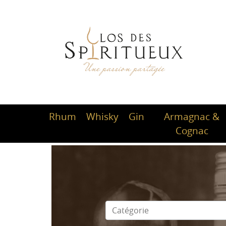
Rhum
Whisky
Gin
Armagnac &
Cognac