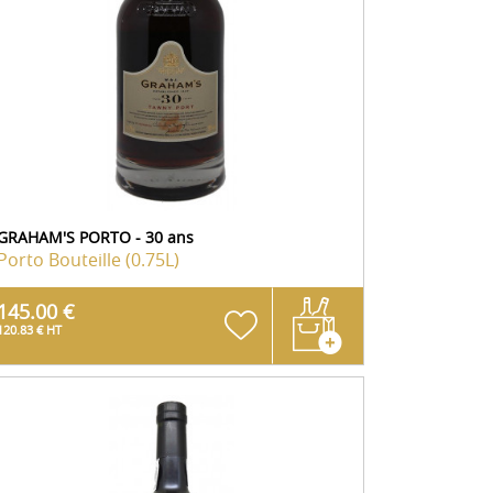
GRAHAM'S PORTO - 30 ans
Porto
Bouteille (0.75L)
145.00 €
120.83 € HT