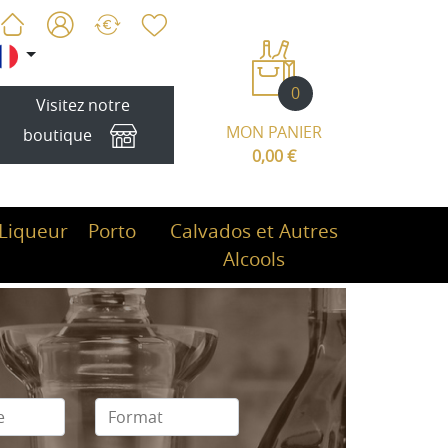
0
Visitez notre
MON PANIER
boutique
0,00 €
Liqueur
Porto
Calvados et Autres
Alcools