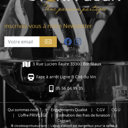
inscrivez-vous à notre Newsletter
3 Rue Lucien Faure 33300 Bordeaux
Face à arrêt Ligne B Cité du Vin
05 56 04 99 35
Qui sommes-nous ?
|
Engagements Qualité
|
C.G.V
C.G.U
|
L'offre PRIVILÈGE
|
Estimation des frais de livraison
|
Contact
® closdesspiritueux.com | L'abus d'alcool est dangereux pour la santé, à