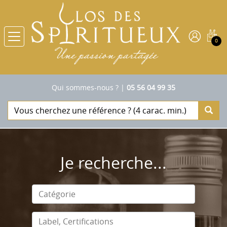
0
Qui sommes-nous ?
|
05 56 04 99 35
Je recherche...