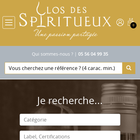
0
Qui sommes-nous ?
|
05 56 04 99 35
Je recherche...