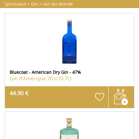
Spiritueux
>
Gin
>
Gin du Monde
Bluecoat - American Dry Gin - 47%
Gin d'Amérique
70 cl (0.7L)
44.90 €