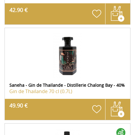
42.90 €
Saneha - Gin de Thailande - Distillerie Chalong Bay - 40%
Gin de Thailande
70 cl (0.7L)
49.90 €