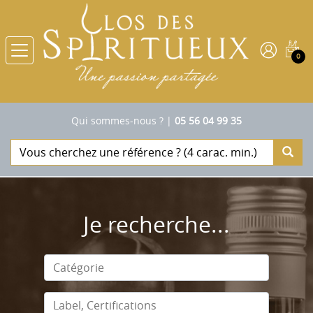
0
Qui sommes-nous ?
|
05 56 04 99 35
Je recherche...