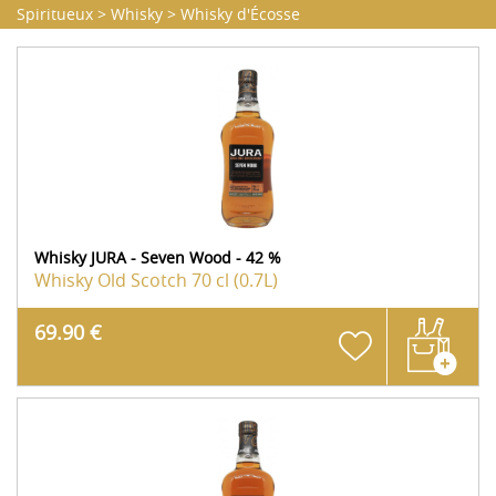
Spiritueux
>
Whisky
>
Whisky d'Écosse
Whisky JURA - Seven Wood - 42 %
Whisky Old Scotch
70 cl (0.7L)
69.90 €