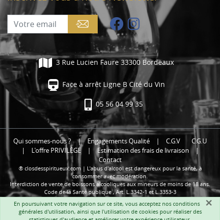
3 Rue Lucien Faure 33300 Bordeaux
Face à arrêt Ligne B Cité du Vin
05 56 04 99 35
Qui sommes-nous ?
|
Engagements Qualité
|
C.G.V
C.G.U
|
L'offre PRIVILÈGE
|
Estimation des frais de livraison
|
Contact
® closdesspiritueux.com | L'abus d'alcool est dangereux pour la santé, à
consommer avec modération.
Interdiction de vente de boissons alcooliques aux mineurs de moins de 18 ans.
Code de la Santé publique , Art. L.3342-1 et L.3353-3
×
En poursuivant votre navigation sur ce site, vous acceptez nos
conditions
générales d'utilisation
, ainsi que l'utilisation de cookies pour réaliser des
statistiques d'audience et améliorer votre expérience utilisateur.