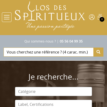
0
Qui sommes-nous ?
|
05 56 04 99 35
Je recherche...