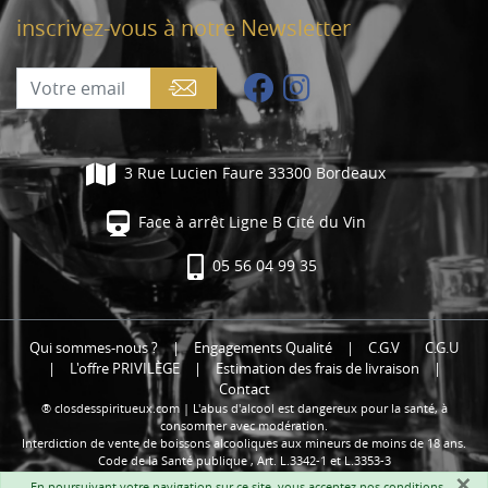
inscrivez-vous à notre Newsletter
3 Rue Lucien Faure 33300 Bordeaux
Face à arrêt Ligne B Cité du Vin
05 56 04 99 35
Qui sommes-nous ?
|
Engagements Qualité
|
C.G.V
C.G.U
|
L'offre PRIVILÈGE
|
Estimation des frais de livraison
|
Contact
® closdesspiritueux.com | L'abus d'alcool est dangereux pour la santé, à
consommer avec modération.
Interdiction de vente de boissons alcooliques aux mineurs de moins de 18 ans.
Code de la Santé publique , Art. L.3342-1 et L.3353-3
×
En poursuivant votre navigation sur ce site, vous acceptez nos
conditions