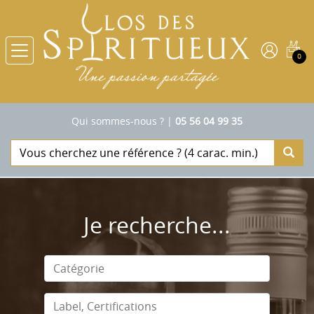
0
Qui sommes-nous ?
|
05 56 04 99 35
Je recherche...