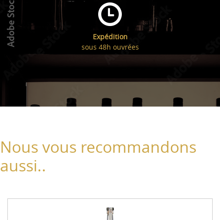
Expédition
sous 48h ouvrées
Nous vous recommandons
aussi..