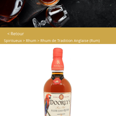
< Retour
Spiritueux
>
Rhum
>
Rhum de Tradition Anglaise (Rum)