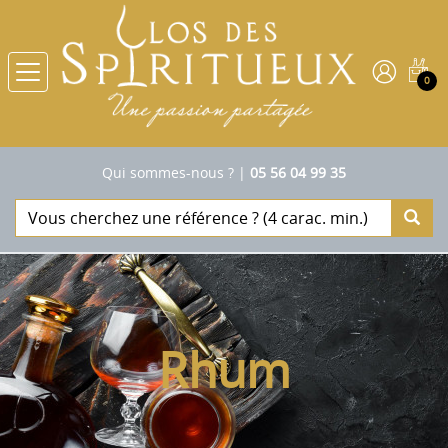
0
Qui sommes-nous ?
|
05 56 04 99 35
Rhum