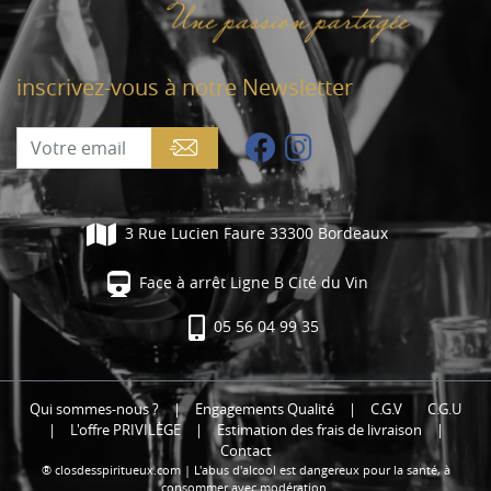
inscrivez-vous à notre Newsletter
3 Rue Lucien Faure 33300 Bordeaux
Face à arrêt Ligne B Cité du Vin
05 56 04 99 35
Qui sommes-nous ?
|
Engagements Qualité
|
C.G.V
C.G.U
|
L'offre PRIVILÈGE
|
Estimation des frais de livraison
|
Contact
® closdesspiritueux.com | L'abus d'alcool est dangereux pour la santé, à
consommer avec modération.