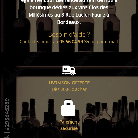
également sur demande au sein de notre
boutique dédiés aux vins Clos des
Millésimes au 3 Rue Lucien Faure à
Bordeaux.
Besoin d'aide ?
Contactez-nous au
05 56 04 99 35
ou par
e-mail
LIVRAISON OFFERTE
Dès 200€ d'achat
Paiement
sécurisé