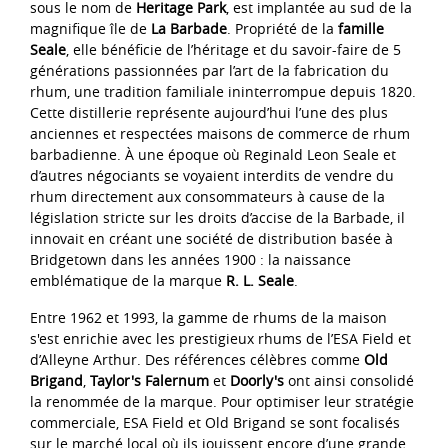
sous le nom de
Heritage Park
, est implantée au sud de la
magnifique île de
La Barbade
. Propriété de la
famille
Seale
, elle bénéficie de l’héritage et du savoir-faire de 5
générations passionnées par l’art de la fabrication du
rhum, une tradition familiale ininterrompue depuis 1820.
Cette distillerie représente aujourd’hui l’une des plus
anciennes et respectées maisons de commerce de rhum
barbadienne. À une époque où Reginald Leon Seale et
d’autres négociants se voyaient interdits de vendre du
rhum directement aux consommateurs à cause de la
législation stricte sur les droits d’accise de la Barbade, il
innovait en créant une société de distribution basée à
Bridgetown dans les années 1900 : la naissance
emblématique de la marque
R. L. Seale
.
Entre 1962 et 1993, la gamme de rhums de la maison
s'est enrichie avec les prestigieux rhums de l’ESA Field et
d’Alleyne Arthur. Des références célèbres comme
Old
Brigand
,
Taylor's Falernum
et
Doorly's
ont ainsi consolidé
la renommée de la marque. Pour optimiser leur stratégie
commerciale, ESA Field et Old Brigand se sont focalisés
sur le marché local où ils jouissent encore d’une grande