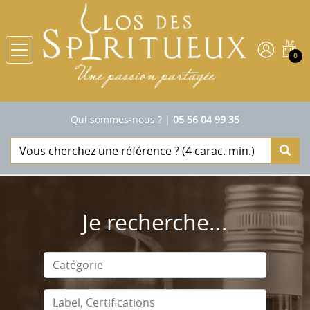
0
Qui sommes-nous ?
|
05 56 04 99 35
Je recherche...