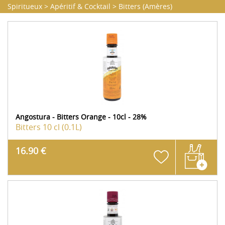
Spiritueux
>
Apéritif & Cocktail
>
Bitters (Amères)
Angostura - Bitters Orange - 10cl - 28%
Bitters
10 cl (0.1L)
16.90 €