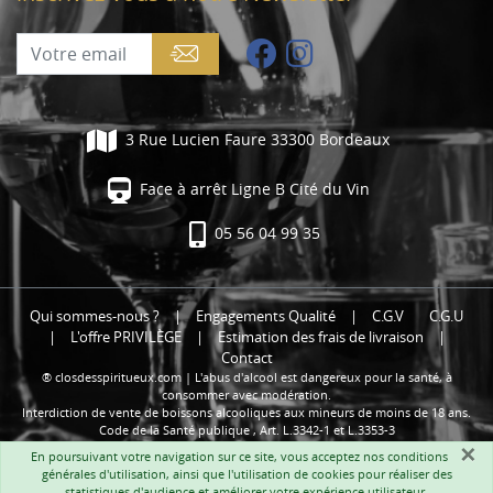
3 Rue Lucien Faure 33300 Bordeaux
Face à arrêt Ligne B Cité du Vin
05 56 04 99 35
Qui sommes-nous ?
|
Engagements Qualité
|
C.G.V
C.G.U
|
L'offre PRIVILÈGE
|
Estimation des frais de livraison
|
Contact
® closdesspiritueux.com | L'abus d'alcool est dangereux pour la santé, à
consommer avec modération.
Interdiction de vente de boissons alcooliques aux mineurs de moins de 18 ans.
Code de la Santé publique , Art. L.3342-1 et L.3353-3
×
En poursuivant votre navigation sur ce site, vous acceptez nos
conditions
générales d'utilisation
, ainsi que l'utilisation de cookies pour réaliser des
statistiques d'audience et améliorer votre expérience utilisateur.