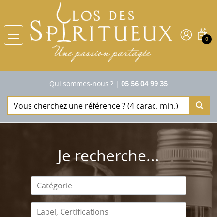
0
Qui sommes-nous ?
|
05 56 04 99 35
Je recherche...