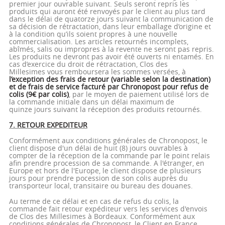
premier jour ouvrable suivant. Seuls seront repris les
produits qui auront été renvoyés par le client au plus tard
dans le délai de quatorze jours suivant la communication de
sa décision de rétractation, dans leur emballage d’origine et
à la condition qu’ils soient propres à une nouvelle
commercialisation. Les articles retournés incomplets,
abîmés, salis ou impropres à la revente ne seront pas repris.
Les produits ne devront pas avoir été ouverts ni entamés. En
cas d’exercice du droit de rétractation, Clos des
Millesimes vous remboursera les sommes versées, à
l’exception des frais de retour (variable selon la destination)
et de frais de service facturé par Chronopost pour refus de
colis (9€ par colis)
, par le moyen de paiement utilisé lors de
la commande initiale dans un délai maximum de
quinze jours suivant la réception des produits retournés.
7. RETOUR EXPEDITEUR
Conformément aux conditions générales de Chronopost, le
client dispose d'un délai de huit (8) jours ouvrables à
compter de la réception de la commande par le point relais
afin prendre procession de sa commande. A l'étranger, en
Europe et hors de l'Europe, le client dispose de plusieurs
jours pour prendre pocession de son colis auprès du
transporteur local, transitaire ou bureau des douanes.
Au terme de ce délai et en cas de refus du colis, la
commande fait retour expéditeur vers les services d'envois
de Clos des Millesimes à Bordeaux. Conformément aux
conditions générales de Chronopost, le Client en France