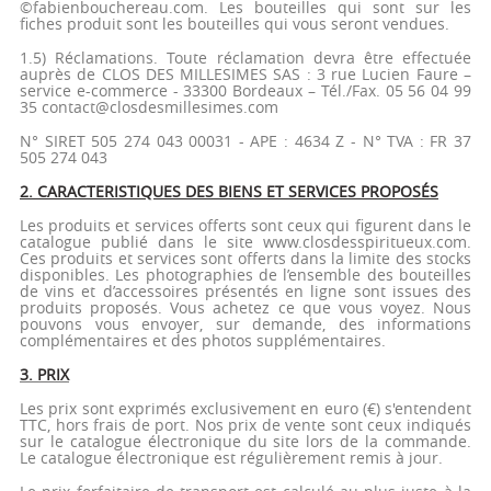
©fabienbouchereau.com. Les bouteilles qui sont sur les
fiches produit sont les bouteilles qui vous seront vendues.
1.5) Réclamations. Toute réclamation devra être effectuée
auprès de CLOS DES MILLESIMES SAS : 3 rue Lucien Faure –
service e-commerce - 33300 Bordeaux – Tél./Fax. 05 56 04 99
35 contact@closdesmillesimes.com
N° SIRET 505 274 043 00031 - APE : 4634 Z - N° TVA : FR 37
505 274 043
2. CARACTERISTIQUES DES BIENS ET SERVICES PROPOSÉS
Les produits et services offerts sont ceux qui figurent dans le
catalogue publié dans le site www.closdesspiritueux.com.
Ces produits et services sont offerts dans la limite des stocks
disponibles. Les photographies de l’ensemble des bouteilles
de vins et d’accessoires présentés en ligne sont issues des
produits proposés. Vous achetez ce que vous voyez. Nous
pouvons vous envoyer, sur demande, des informations
complémentaires et des photos supplémentaires.
3. PRIX
Les prix sont exprimés exclusivement en euro (€) s'entendent
TTC, hors frais de port. Nos prix de vente sont ceux indiqués
sur le catalogue électronique du site lors de la commande.
Le catalogue électronique est régulièrement remis à jour.