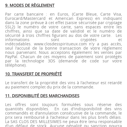
9. MODES DE RÈGLEMENT
Par carte bancaire : en Euros, (Carte Bleue, Carte Visa,
Eurocard/Mastercard et American Express) en indiquant
dans la zone prévue à cet effet (saisie sécurisée par cryptage
SSL2) le numéro de votre carte, sans espaces entre les
chiffres, ainsi que sa date de validité et le numéro de
sécurité à trois chiffres figurant au dos de votre carte. Les
informations sont cryptées et
indécodables. www.closdesspiritueux.com n'y a pas accès,
seul l'accusé de la bonne transaction de votre règlement
nous parvenant. Nous acceptons également les ventes par
PayPal. Chacun de ces moyens de paiement sont protégés
par la technologie 3DS (demande de code sur votre
téléphone).
10. TRANSFERT DE PROPRIÉTÉ
Le transfert de la propriété des vins à l'acheteur est retardé
au paiement complet du prix de la commande.
11. DISPONIBILITÉ DES MARCHANDISES
Les offres sont toujours formulées sous réserve des
quantités disponibles. En cas d'indisponibilité des vins
commandés et d'annulation consécutive de la commande, le
prix sera remboursé à l'acheteur dans les plus brefs délais.
La SAS CLOS DES MILLESIMES ne peux être tenu responsable
d'un défaut de stock. Aucune pénalité ou sanction pourra