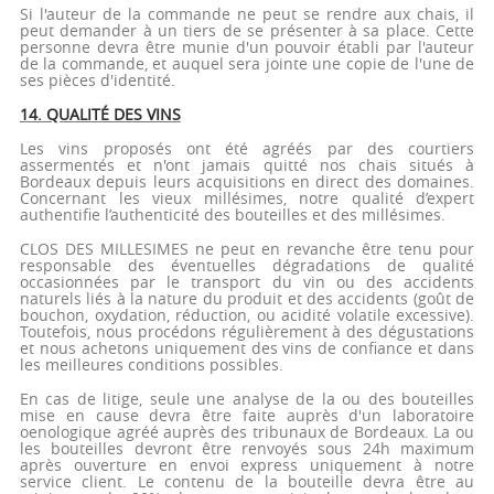
Si l'auteur de la commande ne peut se rendre aux chais, il
peut demander à un tiers de se présenter à sa place. Cette
personne devra être munie d'un pouvoir établi par l'auteur
de la commande, et auquel sera jointe une copie de l'une de
ses pièces d'identité.
14. QUALITÉ DES VINS
Les vins proposés ont été agréés par des courtiers
assermentés et n'ont jamais quitté nos chais situés à
Bordeaux depuis leurs acquisitions en direct des domaines.
Concernant les vieux millésimes, notre qualité d’expert
authentifie l’authenticité des bouteilles et des millésimes.
CLOS DES MILLESIMES ne peut en revanche être tenu pour
responsable des éventuelles dégradations de qualité
occasionnées par le transport du vin ou des accidents
naturels liés à la nature du produit et des accidents (goût de
bouchon, oxydation, réduction, ou acidité volatile excessive).
Toutefois, nous procédons régulièrement à des dégustations
et nous achetons uniquement des vins de confiance et dans
les meilleures conditions possibles.
En cas de litige, seule une analyse de la ou des bouteilles
mise en cause devra être faite auprès d'un laboratoire
oenologique agréé auprès des tribunaux de Bordeaux. La ou
les bouteilles devront être renvoyés sous 24h maximum
après ouverture en envoi express uniquement à notre
service client. Le contenu de la bouteille devra être au