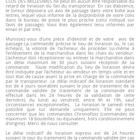
CLOS DES MILLESIMES ne peut en aucun être responsable du
retard de livraison du fait du transporteur. En cas d’absence,
le livreur déposera un avis de passage dans votre boîte aux
lettres, lequel vous informe de la disponibilité de votre colis
dans le bureau de poste le plus proche (celui indiqué sur
l’avis de passage). Vous êtes également tenu informés par
email et par sms.
Munissez-vous d’une pièce d’identité et de votre avis de
passage.La commande précise le lieu de livraison ou, le cas
échéant, la volonté de l'acheteur de procéder lui-même à
l'enlèvement de la marchandise dans les chais du vendeur.
L'acheteur doit réceptionner ou enlever la marchandise dans
un délai maximum de 30 jours suivant réception de sa
commande. Toute modification du lieu de livraison devra
être indiquée par l'acheteur au vendeur en temps utile et en
tout état de cause avant la prise en charge de la commande
par le transporteur. Le délai indicatif de livraison standard
est de 4 jours ouvrables suivant le jour de traitement de la
commande validée (le traitement de la commande est
effectué dans les 24 heures de la validation de cette
dernière), du lundi au vendredi, entre 9h et 19h, sauf
circonstances exceptionnelles. La livraison le samedi n'est
possible que sur demande uniquement. Elle ne peut
concerner que les commandes ChronoPost (commandes de
maximum 18 bouteilles ou équivalent, hors conditionnement
d'origine). Merci de nous consulter.
Le délai indicatif de livraison express est de 24 heures
suivant le jour du traitement de la commande validée (en cas