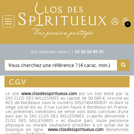
0
Qui sommes-nous ?
|
05 56 04 99 35
C.G.V
Le site
www.closdesspiritueux.com
est un site édité par la
SAS CLOS DES MILLESIMES au capital de 30 000 €, inscrite au
RCS de Bordeaux sous le numéro 50527404300031 et dont le
siège social est au 3 rue Lucien Faure à Bordeaux en France.
Les présentes conditions de vente sont donc conclues d’une
part par la SAS CLOS DES MILLESIMES, ci-après dénommé «
CLOS DES MILLESIMES » et d’autre part, toute personne
physique ou morale souhaitant procéder à un achat via la
boutique en ligne
www.closdesspiritueux.com
dénommée
ci-après « l’acheteur ».