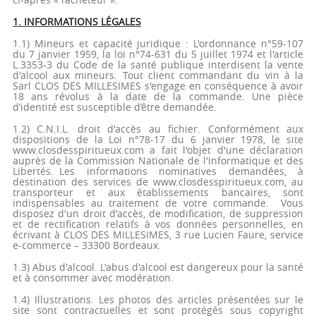
1. INFORMATIONS LÉGALES
1.1) Mineurs et capacité juridique : L'ordonnance n°59-107
du 7 janvier 1959, la loi n°74-631 du 5 juillet 1974 et l'article
L.3353-3 du Code de la santé publique interdisent la vente
d'alcool aux mineurs. Tout client commandant du vin à la
Sarl CLOS DES MILLESIMES s'engage en conséquence à avoir
18 ans révolus à la date de la commande. Une pièce
d’identité est susceptible d’être demandée.
1.2) C.N.I.L. droit d'accès au fichier. Conformément aux
dispositions de la Loi n°78-17 du 6 janvier 1978, le site
www.closdesspiritueux.com a fait l'objet d'une déclaration
auprès de la Commission Nationale de l'Informatique et des
Libertés. Les informations nominatives demandées, à
destination des services de www.closdesspiritueux.com, au
transporteur et aux établissements bancaires, sont
indispensables au traitement de votre commande. Vous
disposez d'un droit d'accès, de modification, de suppression
et de rectification relatifs à vos données personnelles, en
écrivant à CLOS DES MILLESIMES, 3 rue Lucien Faure, service
e-commerce – 33300 Bordeaux.
1.3) Abus d'alcool. L'abus d'alcool est dangereux pour la santé
et à consommer avec modération.
1.4) Illustrations. Les photos des articles présentées sur le
site sont contractuelles et sont protégés sous copyright