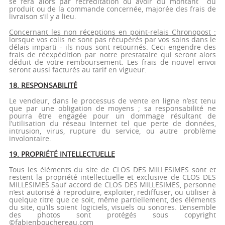
se fera alors par recréditation ou avoir du montant du
produit ou de la commande concernée, majorée des frais de
livraison s’il y a lieu.
Concernant les non réceptions en point-relais Chronopost :
lorsque vos colis ne sont pas récupérés par vos soins dans le
délais imparti - ils nous sont retournés. Ceci engendre des
frais de réexpédition par notre prestataire qui seront alors
déduit de votre remboursement. Les frais de nouvel envoi
seront aussi facturés au tarif en vigueur.
18. RESPONSABILITÉ
Le vendeur, dans le processus de vente en ligne n’est tenu
que par une obligation de moyens ; sa responsabilité ne
pourra être engagée pour un dommage résultant de
l’utilisation du réseau Internet tel que perte de données,
intrusion, virus, rupture du service, ou autre problème
involontaire.
19. PROPRIÉTÉ INTELLECTUELLE
Tous les éléments du site de CLOS DES MILLESIMES sont et
restent la propriété intellectuelle et exclusive de CLOS DES
MILLESIMES.Sauf accord de CLOS DES MILLESIMES, personne
n’est autorisé à reproduire, exploiter, rediffuser, ou utiliser à
quelque titre que ce soit, même partiellement, des éléments
du site, qu’ils soient logiciels, visuels ou sonores. L’ensemble
des photos sont protégés sous copyright
©fabienbouchereau.com