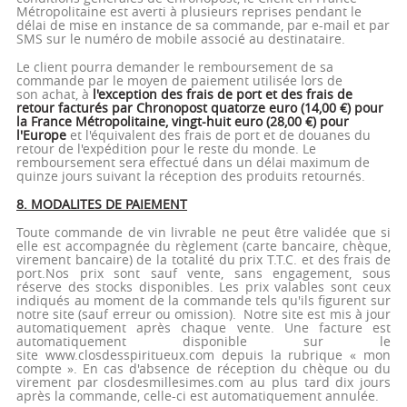
Métropolitaine est averti à plusieurs reprises pendant le
délai de mise en instance de sa commande, par e-mail et par
SMS sur le numéro de mobile associé au destinataire.
Le client pourra demander le remboursement de sa
commande par le moyen de paiement utilisée lors de
son achat, à
l'exception des frais de port et des frais de
retour facturés par Chronopost quatorze euro (14,00 €) pour
la France Métropolitaine, vingt-huit euro (28,00 €) pour
l'Europe
et l'équivalent des frais de port et de douanes du
retour de l'expédition pour le reste du monde. Le
remboursement sera effectué dans un délai maximum de
quinze jours suivant la réception des produits retournés.
8. MODALITES DE PAIEMENT
Toute commande de vin livrable ne peut être validée que si
elle est accompagnée du règlement (carte bancaire, chèque,
virement bancaire) de la totalité du prix T.T.C. et des frais de
port.Nos prix sont sauf vente, sans engagement, sous
réserve des stocks disponibles. Les prix valables sont ceux
indiqués au moment de la commande tels qu'ils figurent sur
notre site (sauf erreur ou omission). Notre site est mis à jour
automatiquement après chaque vente. Une facture est
automatiquement disponible sur le
site www.closdesspiritueux.com depuis la rubrique « mon
compte ». En cas d'absence de réception du chèque ou du
virement par closdesmillesimes.com au plus tard dix jours
après la commande, celle-ci est automatiquement annulée.