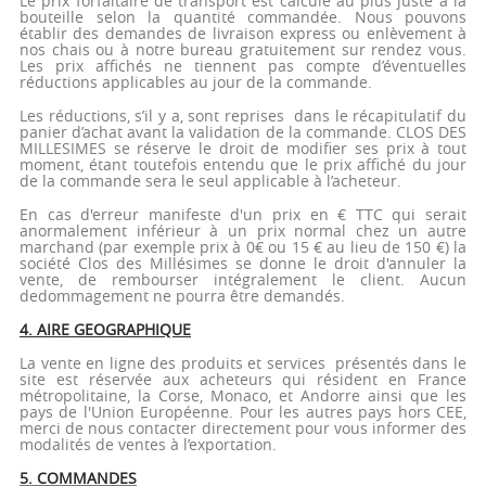
Le prix forfaitaire de transport est calculé au plus juste à la
bouteille selon la quantité commandée. Nous pouvons
établir des demandes de livraison express ou enlèvement à
nos chais ou à notre bureau gratuitement sur rendez vous.
Les prix affichés ne tiennent pas compte d’éventuelles
réductions applicables au jour de la commande.
Les réductions, s’il y a, sont reprises dans le récapitulatif du
panier d’achat avant la validation de la commande. CLOS DES
MILLESIMES se réserve le droit de modifier ses prix à tout
moment, étant toutefois entendu que le prix affiché du jour
de la commande sera le seul applicable à l’acheteur.
En cas d'erreur manifeste d'un prix en € TTC qui serait
anormalement inférieur à un prix normal chez un autre
marchand (par exemple prix à 0€ ou 15 € au lieu de 150 €) la
société Clos des Millésimes se donne le droit d'annuler la
vente, de rembourser intégralement le client. Aucun
dedommagement ne pourra être demandés.
4. AIRE GEOGRAPHIQUE
La vente en ligne des produits et services présentés dans le
site est réservée aux acheteurs qui résident en France
métropolitaine, la Corse, Monaco, et Andorre ainsi que les
pays de l'Union Européenne. Pour les autres pays hors CEE,
merci de nous contacter directement pour vous informer des
modalités de ventes à l’exportation.
5. COMMANDES