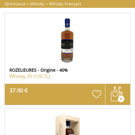
Spiritueux
>
Whisky
>
Whisky Français
ROZELIEURES - Origine - 40%
Whisky
70 cl (0.7L)
37.90 €