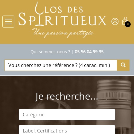
0
Qui sommes-nous ?
|
05 56 04 99 35
Je recherche...