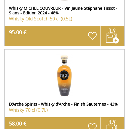
Whisky MICHEL COUVREUR - Vin Jaune Stéphane Tissot -
9 ans - Edition 2024 - 48%
Whisky Old Scotch
50 cl (0.5L)
95.00 €
D'Arche Spirits - Whisky d'Arche - Finish Sauternes - 43%
Whisky
70 cl (0.7L)
58.00 €