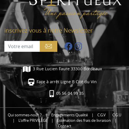
inscrivez-vous à notre Newsletter
3 Rue Lucien Faure 33300 Bordeaux
Face à arrêt Ligne B Cité du Vin
05 56 04 99 35
Qui sommes-nous ?
|
Engagements Qualité
|
C.G.V
C.G.U
|
L'offre PRIVILÈGE
|
Estimation des frais de livraison
|
Contact