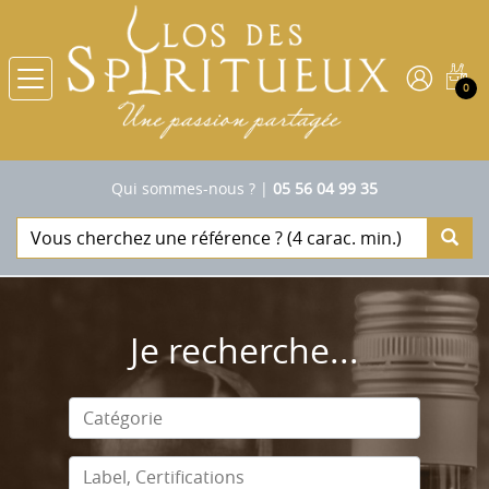
0
Qui sommes-nous ?
|
05 56 04 99 35
Je recherche...