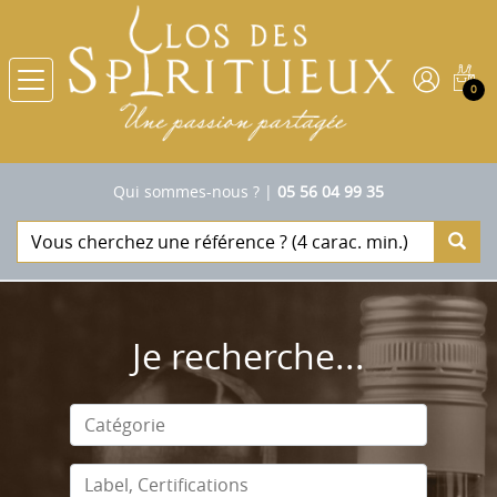
0
Qui sommes-nous ?
|
05 56 04 99 35
Je recherche...