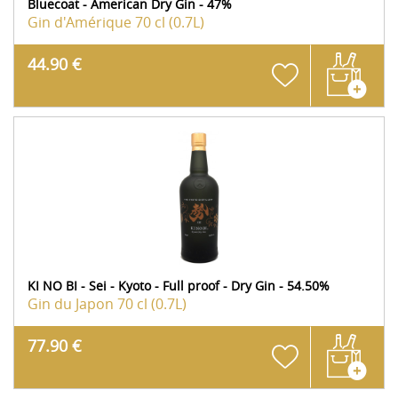
Bluecoat - American Dry Gin - 47%
Gin d'Amérique
70 cl (0.7L)
44.90 €
KI NO BI - Sei - Kyoto - Full proof - Dry Gin - 54.50%
Gin du Japon
70 cl (0.7L)
77.90 €