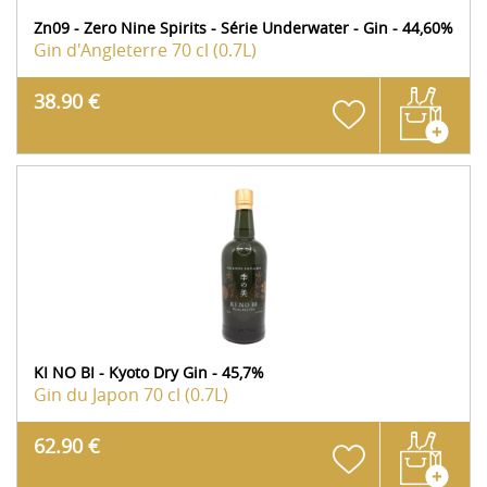
Zn09 - Zero Nine Spirits - Série Underwater - Gin - 44,60%
Gin d'Angleterre
70 cl (0.7L)
38.90 €
KI NO BI - Kyoto Dry Gin - 45,7%
Gin du Japon
70 cl (0.7L)
62.90 €