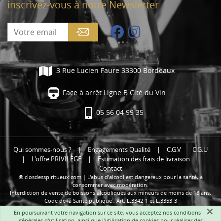
inscrivez-vous à notre Newsletter
3 Rue Lucien Faure 33300 Bordeaux
Face à arrêt Ligne B Cité du Vin
05 56 04 99 35
Qui sommes-nous ?
|
Engagements Qualité
|
C.G.V
C.G.U
|
L'offre PRIVILÈGE
|
Estimation des frais de livraison
|
Contact
® closdesspiritueux.com | L'abus d'alcool est dangereux pour la santé, à
consommer avec modération.
Interdiction de vente de boissons alcooliques aux mineurs de moins de 18 ans.
Code de la Santé publique , Art. L.3342-1 et L.3353-3
×
En poursuivant votre navigation sur ce site, vous acceptez nos
conditions
générales d'utilisation
, ainsi que l'utilisation de cookies pour réaliser des