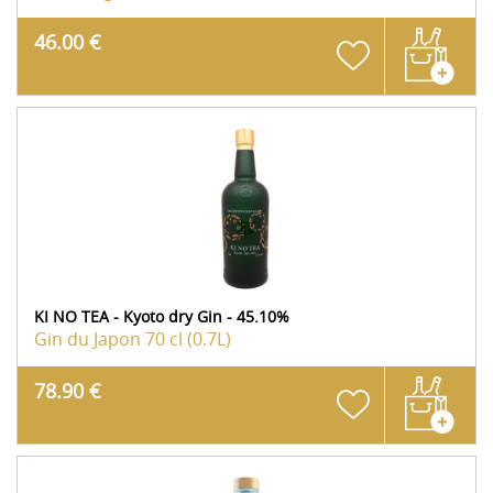
46.00 €
KI NO TEA - Kyoto dry Gin - 45.10%
Gin du Japon
70 cl (0.7L)
78.90 €