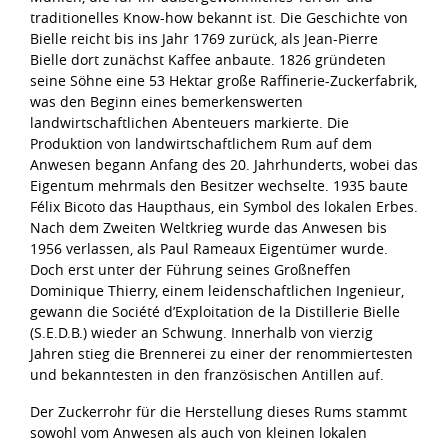
traditionelles Know-how bekannt ist. Die Geschichte von
Bielle reicht bis ins Jahr 1769 zurück, als Jean-Pierre
Bielle dort zunächst Kaffee anbaute. 1826 gründeten
seine Söhne eine 53 Hektar große Raffinerie-Zuckerfabrik,
was den Beginn eines bemerkenswerten
landwirtschaftlichen Abenteuers markierte. Die
Produktion von landwirtschaftlichem Rum auf dem
Anwesen begann Anfang des 20. Jahrhunderts, wobei das
Eigentum mehrmals den Besitzer wechselte. 1935 baute
Félix Bicoto das Haupthaus, ein Symbol des lokalen Erbes.
Nach dem Zweiten Weltkrieg wurde das Anwesen bis
1956 verlassen, als Paul Rameaux Eigentümer wurde.
Doch erst unter der Führung seines Großneffen
Dominique Thierry, einem leidenschaftlichen Ingenieur,
gewann die Société d’Exploitation de la Distillerie Bielle
(S.E.D.B.) wieder an Schwung. Innerhalb von vierzig
Jahren stieg die Brennerei zu einer der renommiertesten
und bekanntesten in den französischen Antillen auf.
Der Zuckerrohr für die Herstellung dieses Rums stammt
sowohl vom Anwesen als auch von kleinen lokalen