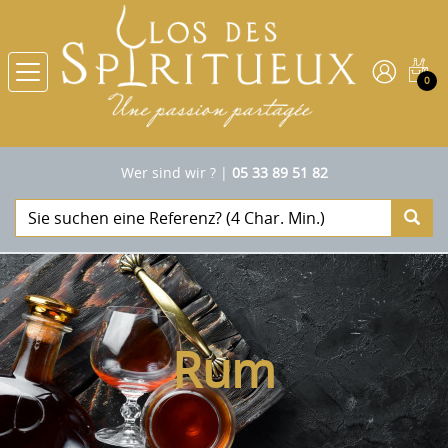
0
Wer sind wir ?
|
05 33 89 51 82
Rum