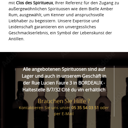
mit
Clos des Spiritueux
, Ihrer Referenz für den Zugang zu
außergewöhnlichen Spirituosen wie dem Bielle Amber
Rum, ausgewählt, um Kenner und anspruchsvolle
Liebhaber zu begeistern. Unsere Expertise und
Leidenschaft garantieren ein unvergessliches
Geschmackserlebnis, ein Symbol der Lebenskunst der
Antillen.
Alle angebotenen Spirituosen sind auf
Lager und auch in unserem Geschäft in
der Rue Lucien Faure 3 in BORDEAUX -
Haltestelle B/7/32 Cité du vin erhältlich
Brauchen Sie Hilfe ?
Kontaktieren Sie uns unter
05 35 54 03 51
oder
per
E-Mail