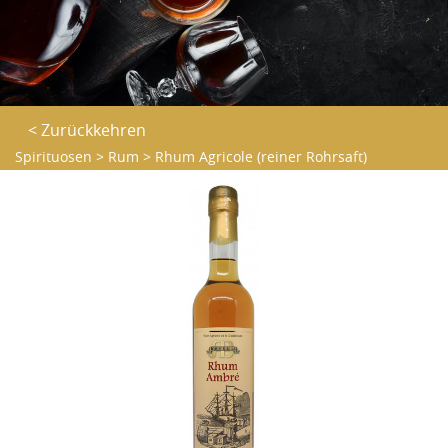
< Zurückkehren
Spirituosen
>
Rum
>
Rhum Agricole (reiner Rohrsaft)