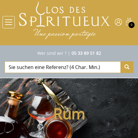
0
Wer sind wir ?
|
05 33 89 51 82
Rum