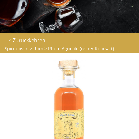
< Zurückkehren
Spirituosen
>
Rum
>
Rhum Agricole (reiner Rohrsaft)