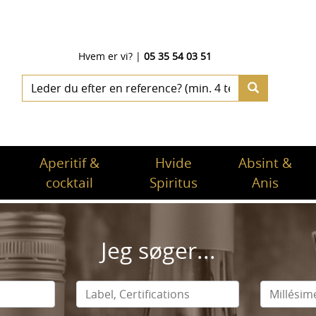
Hvem er vi?
|
05 35 54 03 51
Aperitif &
Hvide
Absint &
cocktail
Spiritus
Anis
Jeg søger...