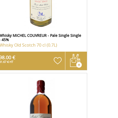
Whisky MICHEL COUVREUR - Pale Single Single
- 45%
Whisky Old Scotch
70 cl (0.7L)
98.00 €
81.67 € HT