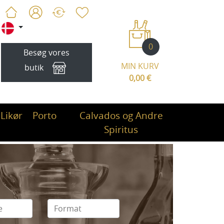
0
Besøg vores
MIN KURV
butik
0,00 €
Likør
Porto
Calvados og Andre
Spiritus