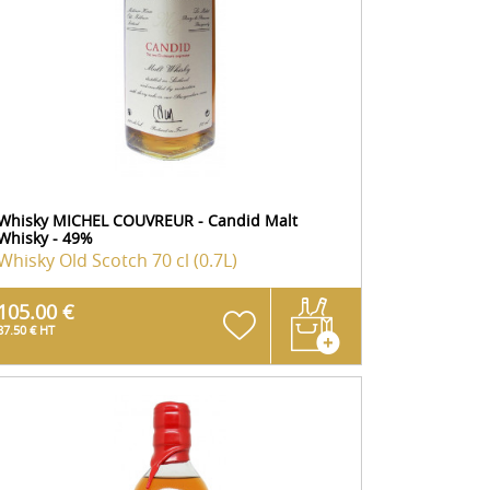
Whisky MICHEL COUVREUR - Candid Malt
Whisky - 49%
Whisky Old Scotch
70 cl (0.7L)
105.00 €
87.50 € HT