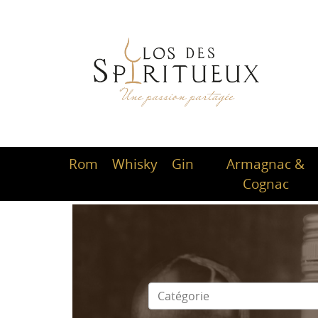
Rom
Whisky
Gin
Armagnac &
Cognac