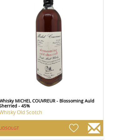
Whisky MICHEL COUVREUR - Blossoming Auld
Sherried - 45%
Whisky Old Scotch
UDSOLGT