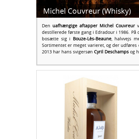
Michel Couvreur (Whisky)
Den
uafhængige aftapper Michel Couvreur
destillerede første gang i Edradour i 1986. På
bosætte sig i
Bouze-Lès-Beaune
, halvvejs m
Sortimentet er meget varieret, og der udføres
2013 har hans svigersøn
Cyril Deschamps
og h