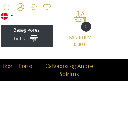
0
Besøg vores
MIN KURV
butik
0,00 €
Likør
Porto
Calvados og Andre
Spiritus