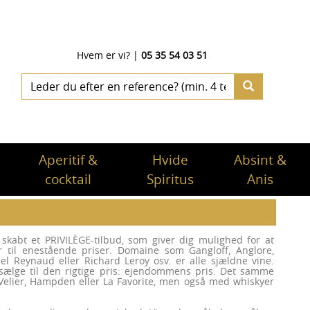
Hvem er vi?
|
05 35 54 03 51
Aperitif &
Hvide
Absint &
cocktail
Spiritus
Anis
 skabt et PRIVILÈGE-tilbud, som giver dig mulighed for at
er til enestående priser. Domaine som Gangloff, Anglore,
l Reynaud eller Richard Leroy osv. er alle sjældne vine.
 sælge til den rigtige pris: ejendommens pris. Det samme
Velier, Hampden eller La Favorite, men også med whiskyer