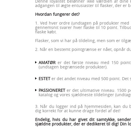
Denne loyalitet belønner ikke værdien af dine
adgangen til ægte entusiaster til flasker, der er
Hvordan fungerer det?
1. Ved hver ordre (undtagen på produkter med 
gennemsnit svarer hver flaske til 10 point. Tilbud
flaske købt.
Flasker, som vi har på tildeling, men som er tilgæn
2. Når en bestemt pointgrænse er nået, opnår du e
AMATØR
er det første niveau med 150 point. 
(undtagen begrænsede produkter).
ESTET
er det andet niveau med 500 point. Det s
PASSIONERET
er det ultimative niveau. 1500 po
katalog og vores sjældneste tildelinger (undt
3. Når du logger ind på hjemmesiden, kan du be
dig korrekt for at kunne drage fordel af det!
Endelig, hvis du har givet dit samtykke, sende
sjældne produkter, der er dedikeret til dig! Din lo