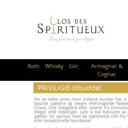
Rom
Whisky
Gin
Armagnac &
Cognac
PRIVILIGIE-tilbuddet
For at takke vores mest trofaste kunder har vi
bestille sjældne og meget eftertragtede flask
Chave, Clos Rougeard eller vinene fra Emmanue
Meget små tildelinger, som vi har besluttet at
gælder for spiritus med de sjældneste rom fra 
eller exceptionelle bourboner.