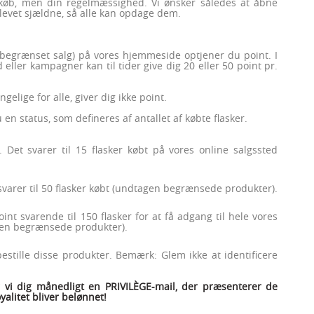
 køb, men din regelmæssighed. Vi ønsker således at åbne
 blevet sjældne, så alle kan opdage dem.
begrænset salg) på vores hjemmeside optjener du point. I
 eller kampagner kan til tider give dig 20 eller 50 point pr.
gelige for alle, giver dig ikke point.
n status, som defineres af antallet af købte flasker.
Det svarer til 15 flasker købt på vores online salgssted
varer til 50 flasker købt (undtagen begrænsede produkter).
int svarende til 150 flasker for at få adgang til hele vores
agen begrænsede produkter).
stille disse produkter. Bemærk: Glem ikke at identificere
r vi dig månedligt en PRIVILÈGE-mail, der præsenterer de
yalitet bliver belønnet!