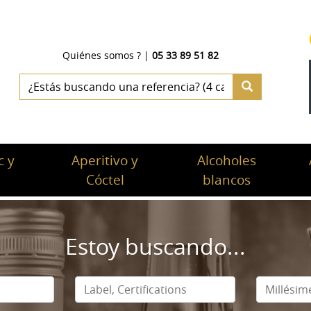
Quiénes somos ?
|
05 33 89 51 82
 y
Aperitivo y
Alcoholes
c
Cóctel
blancos
Estoy buscando...