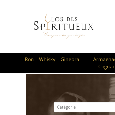
Ron
Whisky
Ginebra
Armagnac
Cogna