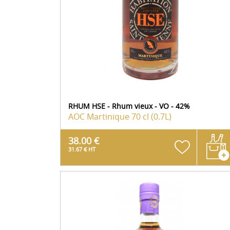
RHUM HSE - Rhum vieux - VO - 42%
AOC Martinique
70 cl (0.7L)
38.00 €
31.67 € HT