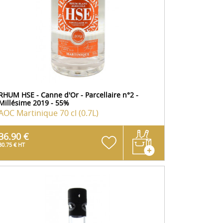
RHUM HSE - Canne d'Or - Parcellaire n°2 -
Millésime 2019 - 55%
AOC Martinique
70 cl (0.7L)
36.90 €
30.75 € HT