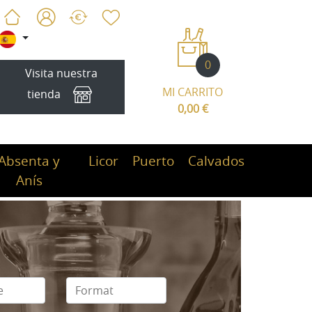
0
Visita nuestra
MI CARRITO
tienda
0,00 €
Absenta y
Licor
Puerto
Calvados
Anís