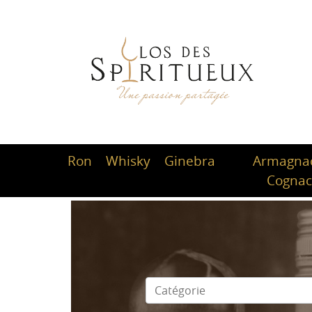
Ron
Whisky
Ginebra
Armagnac
Cogna