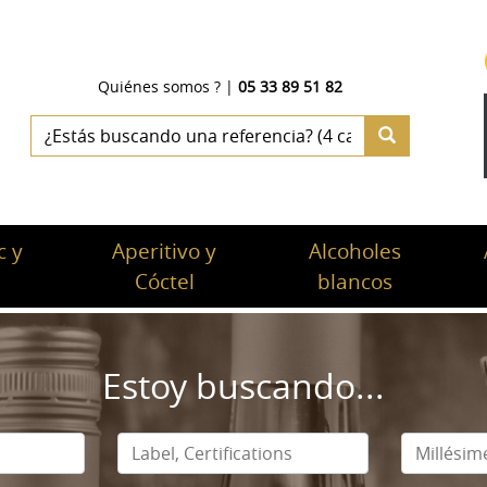
Quiénes somos ?
|
05 33 89 51 82
 y
Aperitivo y
Alcoholes
c
Cóctel
blancos
Estoy buscando...