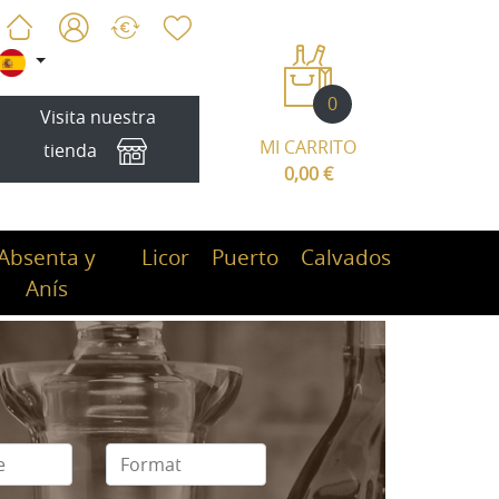
0
Visita nuestra
MI CARRITO
tienda
0,00 €
Absenta y
Licor
Puerto
Calvados
Anís