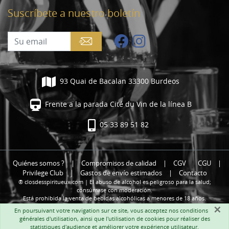
Suscríbete a nuestro boletín
93 Quai de Bacalan 33300 Burdeos
Frente a la parada Cité du Vin de la línea B
05 33 89 51 82
Quiénes somos ?
|
Compromisos de calidad
|
CGV
CGU
|
Privilege Club
|
Gastos de envío estimados
|
Contacto
® closdesspiritueux.com | El abuso de alcohol es peligroso para la salud;
consúmase con moderación.
Está prohibida la venta de bebidas alcohólicas a menores de 18 años.
×
En poursuivant votre navigation sur ce site, vous acceptez nos
conditions
générales d'utilisation
, ainsi que l'utilisation de cookies pour réaliser des
statistiques d'audience et améliorer votre expérience utilisateur.