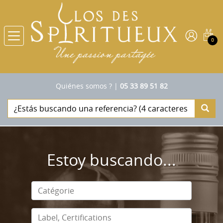
0
Quiénes somos ?
|
05 33 89 51 82
Estoy buscando...