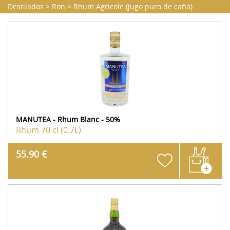
Destilados
>
Ron
>
Rhum Agricole (jugo puro de caña)
MANUTEA - Rhum Blanc - 50%
Rhum
70 cl (0.7L)
55.90 €