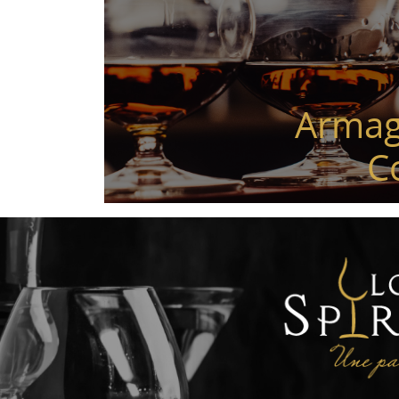
Armag
C