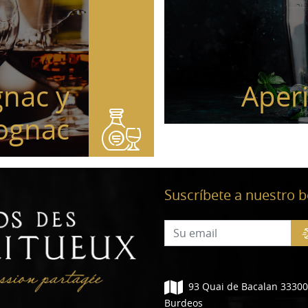
nac y
Aperi
ognac
Suscríbete a nuestro b
93 Quai de Bacalan 33300
Burdeos