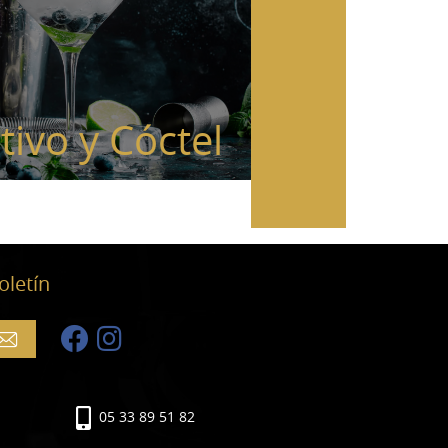
tivo y Cóctel
oletín
05 33 89 51 82