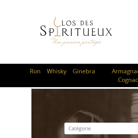
Ron
Whisky
Ginebra
Armagnac
Cogna