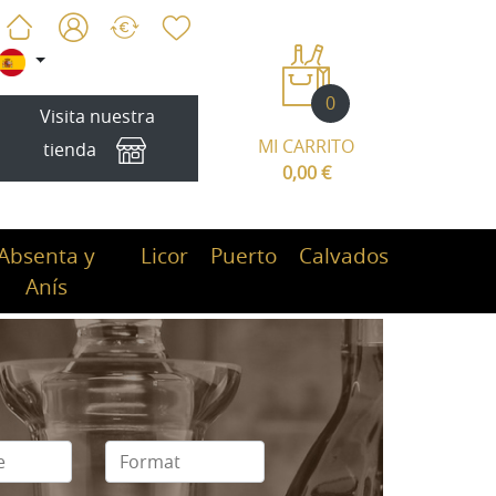
0
Visita nuestra
MI CARRITO
tienda
0,00 €
Absenta y
Licor
Puerto
Calvados
Anís