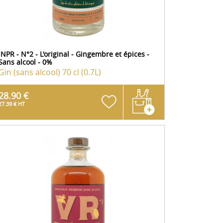
JNPR - N°2 - L'original - Gingembre et épices -
Sans alcool - 0%
Gin (sans alcool)
70 cl (0.7L)
28.90 €
27.39 € HT