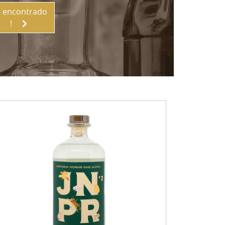
 encontrado
!