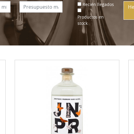
Recién llegados
He
Productos en
stock