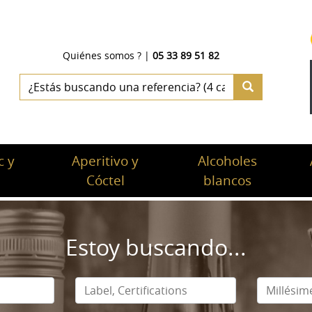
Quiénes somos ?
|
05 33 89 51 82
 y
Aperitivo y
Alcoholes
c
Cóctel
blancos
Estoy buscando...