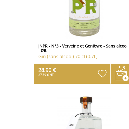
JNPR - N°3 - Verveine et Genièvre - Sans alcool
- 0%
Gin (sans alcool)
70 cl (0.7L)
28.90 €
27.39 € HT