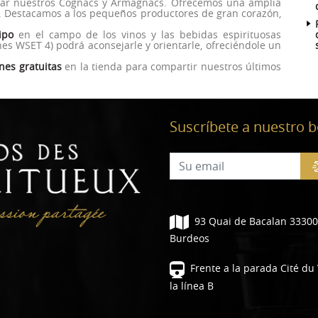
vidar nuestros Cognacs y Armagnacs. Ofrecemos una amplia
. Destacamos a los pequeños productores de gran corazón,
ipo
en el campo de los vinos y las bebidas espirituosas
ones WSET 4) podrá aconsejarle y orientarle, ofreciéndole un
nes gratuitas
en la tienda para compartir nuestros últimos
Suscríbete a nuestro b
93 Quai de Bacalan 33300
Burdeos
Frente a la parada Cité du
la línea B