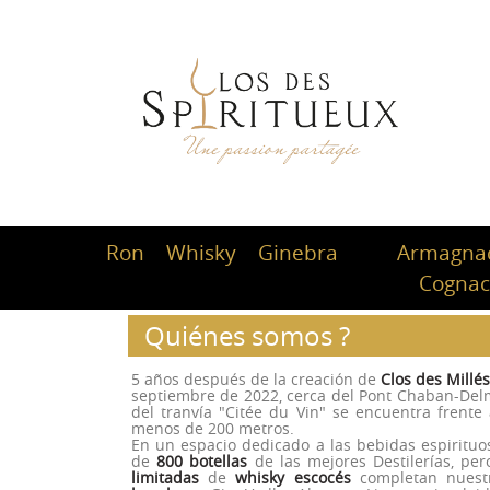
Ron
Whisky
Ginebra
Armagnac
Cogna
Quiénes somos ?
5 años después de la creación de
Clos des Millé
septiembre de 2022, cerca del Pont Chaban-Delma
del tranvía "Citée du Vin" se encuentra frent
menos de 200 metros.
En un espacio dedicado a las bebidas espiritu
de
800 botellas
de las mejores Destilerías, pe
limitadas
de
whisky escocés
completan nues