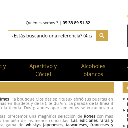
Quiénes somos ?
|
05 33 89 51 82
 y
Aperitivo y
Alcoholes
c
Cóctel
blancos
simes
, la boutique Clos des spiritueux abrió sus puertas en
s en Burdeos y de la Cité du Vin. La parada de la línea B
e a la tienda. Dos grandes aparcamientos se encuentran a
osas, ofrecemos una magnífica selección de
Rones
con más
ro también de las menos conocidas.
Las ediciones raras y
tra gama de
whiskys japoneses, taiwaneses, franceses y