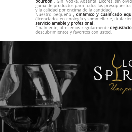
bourbon
. Gin, Vodka, Absenta, Licores, sin ol
gama de productos para todos los presupuestos
y la calidad por encima de la cantidad.
Nuestro pequeño
, dinámico y cualificado equ
(licenciados en enología y sommellerie, titulaci
servicio amable y profesional
.
Finalmente, ofrecemos regularmente
degustacio
descubrimientos y favoritos con usted.