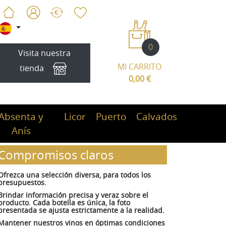
0
Visita nuestra
MI CARRITO
tienda
0,00 €
Absenta y
Licor
Puerto
Calvados
Anís
Compromisos claros
Ofrezca una selección diversa, para todos los
presupuestos.
Brindar información precisa y veraz sobre el
producto. Cada botella es única, la foto
presentada se ajusta estrictamente a la realidad.
Mantener nuestros vinos en óptimas condiciones