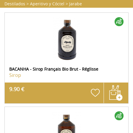
Destilados
>
Aperitivo y Cóctel
>
Jarabe
BACANHA - Sirop Français Bio Brut - Réglisse
Sirop
9.90 €