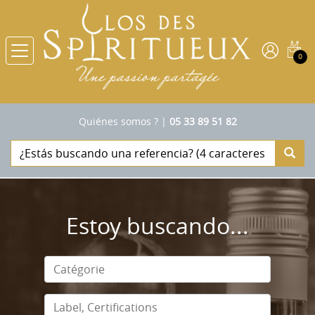
0
Quiénes somos ?
|
05 33 89 51 82
Estoy buscando...