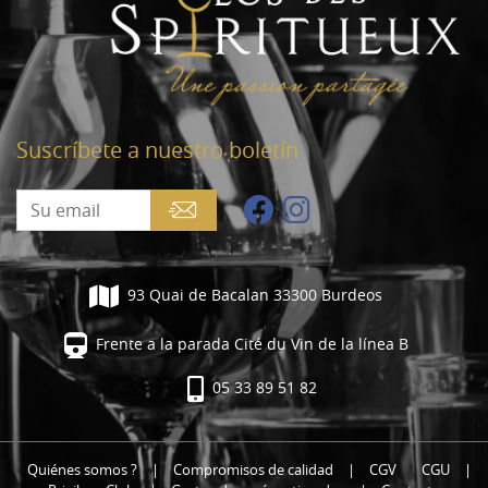
Suscríbete a nuestro boletín
93 Quai de Bacalan 33300 Burdeos
Frente a la parada Cité du Vin de la línea B
05 33 89 51 82
Quiénes somos ?
|
Compromisos de calidad
|
CGV
CGU
|