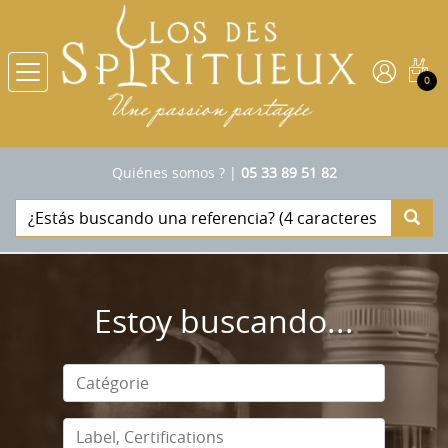
0
Quiénes somos ?
|
05 33 89 51 82
Estoy buscando...