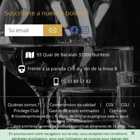
Suscríbete a nuestro boletín
93 Quai de Bacalan 33300 Burdeos
Frente a la parada Cité du Vin de la línea B
05 33 89 51 82
Quiénes somos ?
|
Compromisos de calidad
|
CGV
CGU
|
Privilege Club
|
Gastos de envío estimados
|
Contacto
® closdesspiritueux.com | El abuso de alcohol es peligroso para la salud;
consúmase con moderación.
Está prohibida la venta de bebidas alcohólicas a menores de 18 años.
×
En poursuivant votre navigation sur ce site, vous acceptez nos
conditions
générales d'utilisation
, ainsi que l'utilisation de cookies pour réaliser des