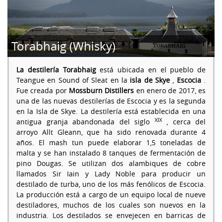
Torabhaig (Whisky)
La destilería Torabhaig
está ubicada en el pueblo de
Teangue en Sound of Sleat en la
isla de Skye
,
Escocia
.
Fue creada por
Mossburn Distillers
en enero de 2017, es
una de las nuevas destilerías de Escocia y es la segunda
en la Isla de Skye. La destilería está establecida en una
XIX
antigua granja abandonada del siglo
, cerca del
arroyo Allt Gleann, que ha sido renovada durante 4
años. El mash tun puede elaborar 1,5 toneladas de
malta y se han instalado 8 tanques de fermentación de
pino Dougas. Se utilizan dos alambiques de cobre
llamados Sir Iain y Lady Noble para producir un
destilado de turba, uno de los más fenólicos de Escocia.
La producción está a cargo de un equipo local de nueve
destiladores, muchos de los cuales son nuevos en la
industria. Los destilados se envejecen en barricas de