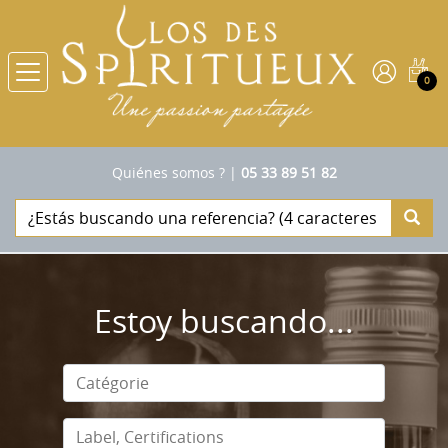
0
Quiénes somos ?
|
05 33 89 51 82
Estoy buscando...