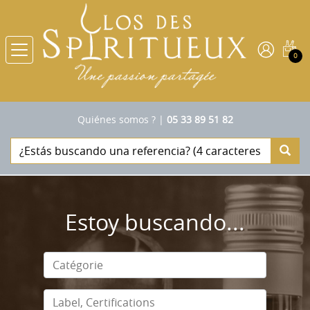
0
Quiénes somos ?
|
05 33 89 51 82
Estoy buscando...