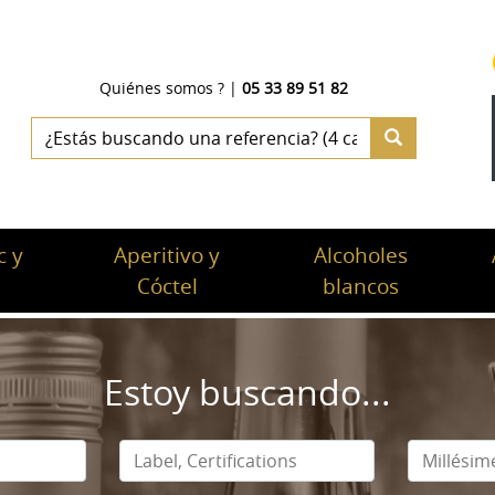
Quiénes somos ?
|
05 33 89 51 82
 y
Aperitivo y
Alcoholes
c
Cóctel
blancos
Estoy buscando...