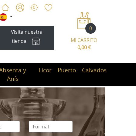
0
Visita nuestra
MI CARRITO
tienda
0,00 €
Absenta y
Licor
Puerto
Calvados
Anís