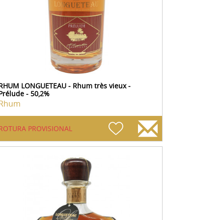
RHUM LONGUETEAU - Rhum très vieux -
Prélude - 50,2%
Rhum
ROTURA PROVISIONAL