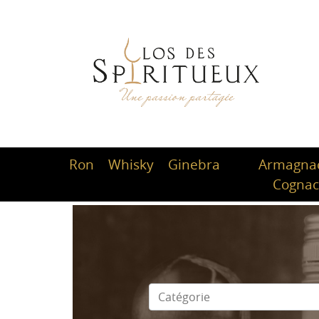
Ron
Whisky
Ginebra
Armagnac
Cogna