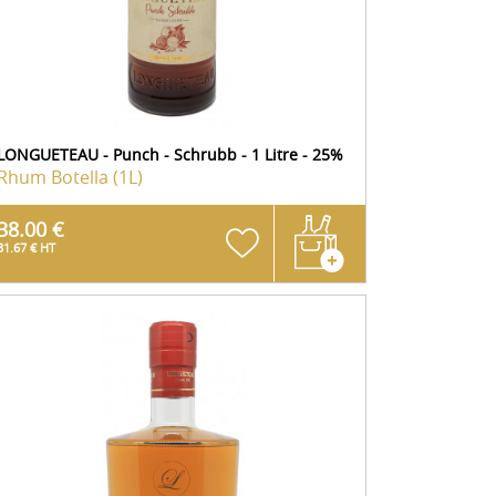
LONGUETEAU - Punch - Schrubb - 1 Litre - 25%
Rhum
Botella (1L)
38.00 €
31.67 € HT